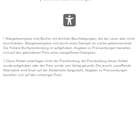
Mängelexemplare sind Bücher mit leichten Beschädigungen, die das Lesen aber nicht
1
einschränken. Mängelexemplare sind durch einen Stempel als solche gekennzeichnet.
Die frühere Buchpreisbindung ist aufgehoben. Angaben zu Preissenkungen beziehen
sich auf den gebundenen Preis eines mangelfreien Exemplars.
Diese Artikel unterliegen nicht der Preisbindung, die Preisbindung dieser Artikel
2
wurde aufgehoben oder der Preis wurde vom Verlag gesenkt. Die jeweils zutreffende
Alternative wird Ihnen auf der Artikelseite dargestellt. Angaben zu Preissenkungen
beziehen sich auf den vorherigen Preis.
Durch Öffnen der Leseprobe willigen Sie ein, dass Daten an den Anbieter der
3
Leseprobe übermittelt werden.
Der gebundene Preis dieses Artikels wird nach Ablauf des auf der Artikelseite
4
dargestellten Datums vom Verlag angehoben.
Der Preisvergleich bezieht sich auf die unverbindliche Preisempfehlung (UVP) des
5
Herstellers.
Der gebundene Preis dieses Artikels wurde vom Verlag gesenkt. Angaben zu
6
Preissenkungen beziehen sich auf den vorherigen Preis.
Die Preisbindung dieses Artikels wurde aufgehoben. Angaben zu Preissenkungen
7