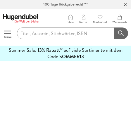
100 Tage Rückgaberecht***
Abholung in über 100 Filialen
Filiale
Konto
Merkzettel
Warenkorb
Hugendubel
Menu
Summer Sale:
13% Rabatt
auf viele Sortimente mit dem
12
mehr
Code
SOMMER13
erfahren