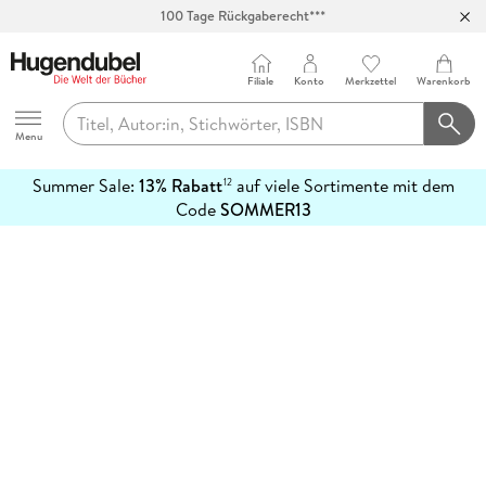
100 Tage Rückgaberecht***
Abholung in über 100 Filialen
Filiale
Konto
Merkzettel
Warenkorb
Hugendubel
Menu
Summer Sale:
13% Rabatt
auf viele Sortimente mit dem
12
mehr
Code
SOMMER13
erfahren