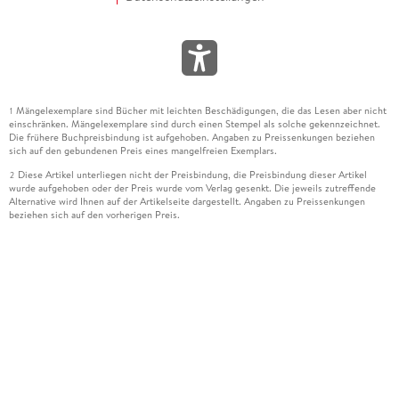
Mängelexemplare sind Bücher mit leichten Beschädigungen, die das Lesen aber nicht
1
einschränken. Mängelexemplare sind durch einen Stempel als solche gekennzeichnet.
Die frühere Buchpreisbindung ist aufgehoben. Angaben zu Preissenkungen beziehen
sich auf den gebundenen Preis eines mangelfreien Exemplars.
Diese Artikel unterliegen nicht der Preisbindung, die Preisbindung dieser Artikel
2
wurde aufgehoben oder der Preis wurde vom Verlag gesenkt. Die jeweils zutreffende
Alternative wird Ihnen auf der Artikelseite dargestellt. Angaben zu Preissenkungen
beziehen sich auf den vorherigen Preis.
Durch Öffnen der Leseprobe willigen Sie ein, dass Daten an den Anbieter der
3
Leseprobe übermittelt werden.
Der gebundene Preis dieses Artikels wird nach Ablauf des auf der Artikelseite
4
dargestellten Datums vom Verlag angehoben.
Der Preisvergleich bezieht sich auf die unverbindliche Preisempfehlung (UVP) des
5
Herstellers.
Der gebundene Preis dieses Artikels wurde vom Verlag gesenkt. Angaben zu
6
Preissenkungen beziehen sich auf den vorherigen Preis.
Die Preisbindung dieses Artikels wurde aufgehoben. Angaben zu Preissenkungen
7