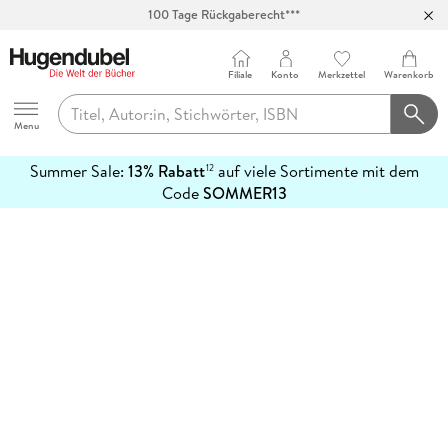
100 Tage Rückgaberecht***
Abholung in über 100 Filialen
Filiale
Konto
Merkzettel
Warenkorb
Hugendubel
Menu
Summer Sale:
13% Rabatt
auf viele Sortimente mit dem
12
mehr
Code
SOMMER13
erfahren