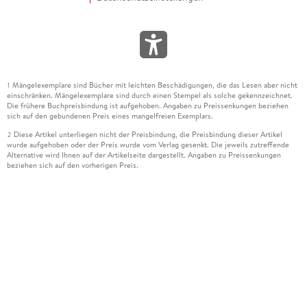
Mängelexemplare sind Bücher mit leichten Beschädigungen, die das Lesen aber nicht
1
einschränken. Mängelexemplare sind durch einen Stempel als solche gekennzeichnet.
Die frühere Buchpreisbindung ist aufgehoben. Angaben zu Preissenkungen beziehen
sich auf den gebundenen Preis eines mangelfreien Exemplars.
Diese Artikel unterliegen nicht der Preisbindung, die Preisbindung dieser Artikel
2
wurde aufgehoben oder der Preis wurde vom Verlag gesenkt. Die jeweils zutreffende
Alternative wird Ihnen auf der Artikelseite dargestellt. Angaben zu Preissenkungen
beziehen sich auf den vorherigen Preis.
Durch Öffnen der Leseprobe willigen Sie ein, dass Daten an den Anbieter der
3
Leseprobe übermittelt werden.
Der gebundene Preis dieses Artikels wird nach Ablauf des auf der Artikelseite
4
dargestellten Datums vom Verlag angehoben.
Der Preisvergleich bezieht sich auf die unverbindliche Preisempfehlung (UVP) des
5
Herstellers.
Der gebundene Preis dieses Artikels wurde vom Verlag gesenkt. Angaben zu
6
Preissenkungen beziehen sich auf den vorherigen Preis.
Die Preisbindung dieses Artikels wurde aufgehoben. Angaben zu Preissenkungen
7