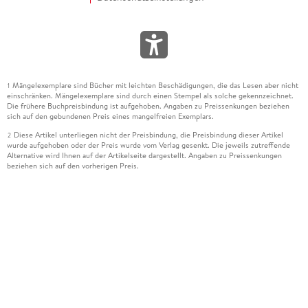
Mängelexemplare sind Bücher mit leichten Beschädigungen, die das Lesen aber nicht
1
einschränken. Mängelexemplare sind durch einen Stempel als solche gekennzeichnet.
Die frühere Buchpreisbindung ist aufgehoben. Angaben zu Preissenkungen beziehen
sich auf den gebundenen Preis eines mangelfreien Exemplars.
Diese Artikel unterliegen nicht der Preisbindung, die Preisbindung dieser Artikel
2
wurde aufgehoben oder der Preis wurde vom Verlag gesenkt. Die jeweils zutreffende
Alternative wird Ihnen auf der Artikelseite dargestellt. Angaben zu Preissenkungen
beziehen sich auf den vorherigen Preis.
Durch Öffnen der Leseprobe willigen Sie ein, dass Daten an den Anbieter der
3
Leseprobe übermittelt werden.
Der gebundene Preis dieses Artikels wird nach Ablauf des auf der Artikelseite
4
dargestellten Datums vom Verlag angehoben.
Der Preisvergleich bezieht sich auf die unverbindliche Preisempfehlung (UVP) des
5
Herstellers.
Der gebundene Preis dieses Artikels wurde vom Verlag gesenkt. Angaben zu
6
Preissenkungen beziehen sich auf den vorherigen Preis.
Die Preisbindung dieses Artikels wurde aufgehoben. Angaben zu Preissenkungen
7