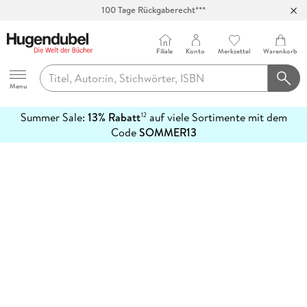
100 Tage Rückgaberecht***
Abholung in über 100 Filialen
Filiale
Konto
Merkzettel
Warenkorb
Hugendubel
Menu
Summer Sale:
13% Rabatt
auf viele Sortimente mit dem
12
mehr
Code
SOMMER13
erfahren