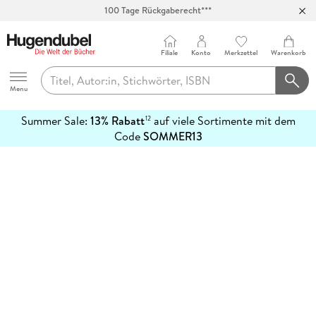
100 Tage Rückgaberecht***
Abholung in über 100 Filialen
Filiale
Konto
Merkzettel
Warenkorb
Hugendubel
Menu
Summer Sale:
13% Rabatt
auf viele Sortimente mit dem
12
mehr
Code
SOMMER13
erfahren