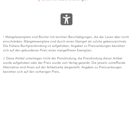
Mängelexemplare sind Bücher mit leichten Beschädigungen, die das Lesen aber nicht
1
einschränken. Mängelexemplare sind durch einen Stempel als solche gekennzeichnet.
Die frühere Buchpreisbindung ist aufgehoben. Angaben zu Preissenkungen beziehen
sich auf den gebundenen Preis eines mangelfreien Exemplars.
Diese Artikel unterliegen nicht der Preisbindung, die Preisbindung dieser Artikel
2
wurde aufgehoben oder der Preis wurde vom Verlag gesenkt. Die jeweils zutreffende
Alternative wird Ihnen auf der Artikelseite dargestellt. Angaben zu Preissenkungen
beziehen sich auf den vorherigen Preis.
Durch Öffnen der Leseprobe willigen Sie ein, dass Daten an den Anbieter der
3
Leseprobe übermittelt werden.
Der gebundene Preis dieses Artikels wird nach Ablauf des auf der Artikelseite
4
dargestellten Datums vom Verlag angehoben.
Der Preisvergleich bezieht sich auf die unverbindliche Preisempfehlung (UVP) des
5
Herstellers.
Der gebundene Preis dieses Artikels wurde vom Verlag gesenkt. Angaben zu
6
Preissenkungen beziehen sich auf den vorherigen Preis.
Die Preisbindung dieses Artikels wurde aufgehoben. Angaben zu Preissenkungen
7