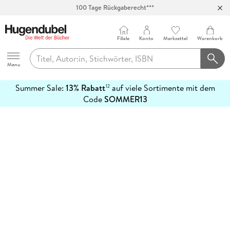
100 Tage Rückgaberecht***
Abholung in über 100 Filialen
Filiale
Konto
Merkzettel
Warenkorb
Hugendubel
Menu
Summer Sale:
13% Rabatt
auf viele Sortimente mit dem
12
mehr
Code
SOMMER13
erfahren