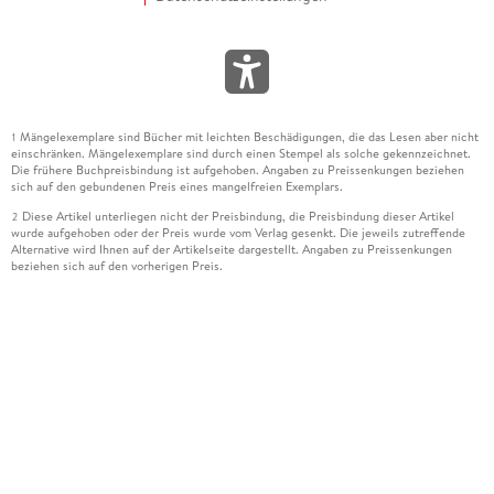
Mängelexemplare sind Bücher mit leichten Beschädigungen, die das Lesen aber nicht
1
einschränken. Mängelexemplare sind durch einen Stempel als solche gekennzeichnet.
Die frühere Buchpreisbindung ist aufgehoben. Angaben zu Preissenkungen beziehen
sich auf den gebundenen Preis eines mangelfreien Exemplars.
Diese Artikel unterliegen nicht der Preisbindung, die Preisbindung dieser Artikel
2
wurde aufgehoben oder der Preis wurde vom Verlag gesenkt. Die jeweils zutreffende
Alternative wird Ihnen auf der Artikelseite dargestellt. Angaben zu Preissenkungen
beziehen sich auf den vorherigen Preis.
Durch Öffnen der Leseprobe willigen Sie ein, dass Daten an den Anbieter der
3
Leseprobe übermittelt werden.
Der gebundene Preis dieses Artikels wird nach Ablauf des auf der Artikelseite
4
dargestellten Datums vom Verlag angehoben.
Der Preisvergleich bezieht sich auf die unverbindliche Preisempfehlung (UVP) des
5
Herstellers.
Der gebundene Preis dieses Artikels wurde vom Verlag gesenkt. Angaben zu
6
Preissenkungen beziehen sich auf den vorherigen Preis.
Die Preisbindung dieses Artikels wurde aufgehoben. Angaben zu Preissenkungen
7