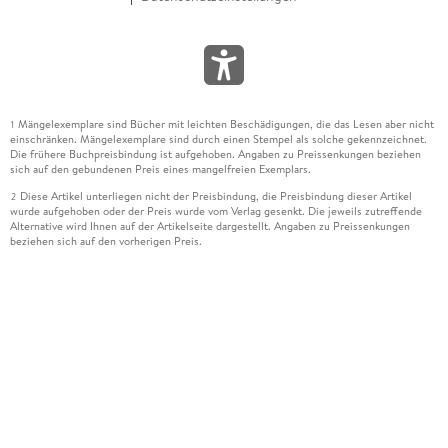
Mängelexemplare sind Bücher mit leichten Beschädigungen, die das Lesen aber nicht
1
einschränken. Mängelexemplare sind durch einen Stempel als solche gekennzeichnet.
Die frühere Buchpreisbindung ist aufgehoben. Angaben zu Preissenkungen beziehen
sich auf den gebundenen Preis eines mangelfreien Exemplars.
Diese Artikel unterliegen nicht der Preisbindung, die Preisbindung dieser Artikel
2
wurde aufgehoben oder der Preis wurde vom Verlag gesenkt. Die jeweils zutreffende
Alternative wird Ihnen auf der Artikelseite dargestellt. Angaben zu Preissenkungen
beziehen sich auf den vorherigen Preis.
Durch Öffnen der Leseprobe willigen Sie ein, dass Daten an den Anbieter der
3
Leseprobe übermittelt werden.
Der gebundene Preis dieses Artikels wird nach Ablauf des auf der Artikelseite
4
dargestellten Datums vom Verlag angehoben.
Der Preisvergleich bezieht sich auf die unverbindliche Preisempfehlung (UVP) des
5
Herstellers.
Der gebundene Preis dieses Artikels wurde vom Verlag gesenkt. Angaben zu
6
Preissenkungen beziehen sich auf den vorherigen Preis.
Die Preisbindung dieses Artikels wurde aufgehoben. Angaben zu Preissenkungen
7