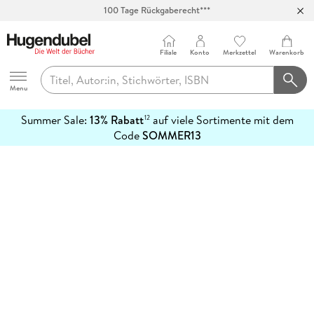
100 Tage Rückgaberecht***
Abholung in über 100 Filialen
Filiale
Konto
Merkzettel
Warenkorb
Hugendubel
Menu
Summer Sale:
13% Rabatt
auf viele Sortimente mit dem
12
mehr
Code
SOMMER13
erfahren