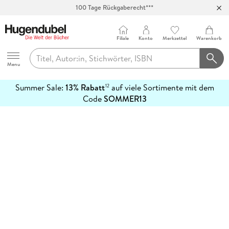
100 Tage Rückgaberecht***
Abholung in über 100 Filialen
Filiale
Konto
Merkzettel
Warenkorb
Hugendubel
Menu
Summer Sale:
13% Rabatt
auf viele Sortimente mit dem
12
mehr
Code
SOMMER13
erfahren