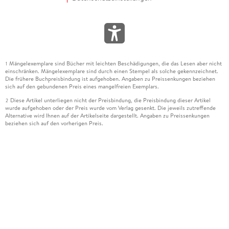
Mängelexemplare sind Bücher mit leichten Beschädigungen, die das Lesen aber nicht
1
einschränken. Mängelexemplare sind durch einen Stempel als solche gekennzeichnet.
Die frühere Buchpreisbindung ist aufgehoben. Angaben zu Preissenkungen beziehen
sich auf den gebundenen Preis eines mangelfreien Exemplars.
Diese Artikel unterliegen nicht der Preisbindung, die Preisbindung dieser Artikel
2
wurde aufgehoben oder der Preis wurde vom Verlag gesenkt. Die jeweils zutreffende
Alternative wird Ihnen auf der Artikelseite dargestellt. Angaben zu Preissenkungen
beziehen sich auf den vorherigen Preis.
Durch Öffnen der Leseprobe willigen Sie ein, dass Daten an den Anbieter der
3
Leseprobe übermittelt werden.
Der gebundene Preis dieses Artikels wird nach Ablauf des auf der Artikelseite
4
dargestellten Datums vom Verlag angehoben.
Der Preisvergleich bezieht sich auf die unverbindliche Preisempfehlung (UVP) des
5
Herstellers.
Der gebundene Preis dieses Artikels wurde vom Verlag gesenkt. Angaben zu
6
Preissenkungen beziehen sich auf den vorherigen Preis.
Die Preisbindung dieses Artikels wurde aufgehoben. Angaben zu Preissenkungen
7