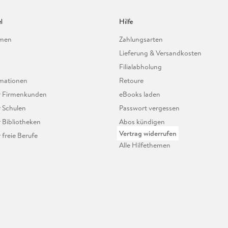
l
Hilfe
hmen
Zahlungsarten
Lieferung & Versandkosten
Filialabholung
mationen
Retoure
ür Firmenkunden
eBooks laden
r Schulen
Passwort vergessen
r Bibliotheken
Abos kündigen
Vertrag widerrufen
r freie Berufe
Alle Hilfethemen