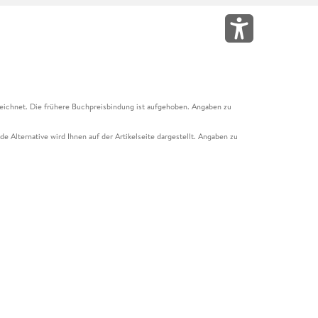
eichnet. Die frühere Buchpreisbindung ist aufgehoben. Angaben zu
e Alternative wird Ihnen auf der Artikelseite dargestellt. Angaben zu
ur Abholung mit Zahlung in der Filiale möglich. Der Gutschein ist nicht
t und das Hugendubel Hörbuch Abo. Der Gutschein ist nicht mit anderen