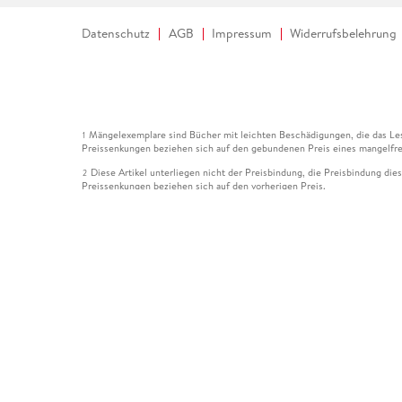
Datenschutz
AGB
Impressum
Widerrufsbelehrung
Mängelexemplare sind Bücher mit leichten Beschädigungen, die das Les
1
Preissenkungen beziehen sich auf den gebundenen Preis eines mangelfre
Diese Artikel unterliegen nicht der Preisbindung, die Preisbindung die
2
Preissenkungen beziehen sich auf den vorherigen Preis.
Durch Öffnen der Leseprobe willigen Sie ein, dass Daten an den Anbie
3
Der gebundene Preis dieses Artikels wird nach Ablauf des auf der Arti
4
Der Preisvergleich bezieht sich auf die unverbindliche Preisempfehlun
5
Der gebundene Preis dieses Artikels wurde vom Verlag gesenkt. Angabe
6
Die Preisbindung dieses Artikels wurde aufgehoben. Angaben zu Preis
7
Der gebundene Preis dieses Artikels wird nach Ablauf des auf der Arti
8
Ihr Gutschein SOMMER13 gilt bis einschließlich 10.08.2026. Sie könne
12
gültig für gesetzlich preisgebundene Artikel (deutschsprachige Bücher 
Gutscheinen und Geschenkkarten kombinierbar. Eine Barauszahlung ist ni