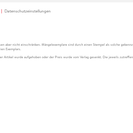
Datenschutzeinstellungen
en aber nicht einschränken. Mängelexemplare sind durch einen Stempel als solche gekennz
ien Exemplars.
ser Artikel wurde aufgehoben oder der Preis wurde vom Verlag gesenkt. Die jeweils zutreffend
ter der Leseprobe übermittelt werden.
kelseite dargestellten Datums vom Verlag angehoben.
g (UVP) des Herstellers.
n zu Preissenkungen beziehen sich auf den vorherigen Preis.
senkungen beziehen sich auf den letzten gebundenen Preis.
kelseite dargestellten Datums vom Verlag angehoben.
n den Gutschein ausschließlich online einlösen unter www.hugendubel.de. Keine Bestellung z
und eBooks) sowie für preisgebundene Kalender, tolino shine (4016621130466), tolino selec
cht möglich. Ein Weiterverkauf und der Handel des Gutscheincodes sind nicht gestattet.