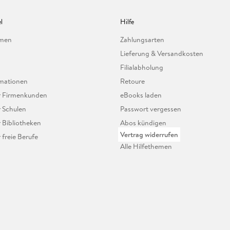
l
Hilfe
hmen
Zahlungsarten
Lieferung & Versandkosten
Filialabholung
mationen
Retoure
ür Firmenkunden
eBooks laden
r Schulen
Passwort vergessen
r Bibliotheken
Abos kündigen
Vertrag widerrufen
r freie Berufe
Alle Hilfethemen