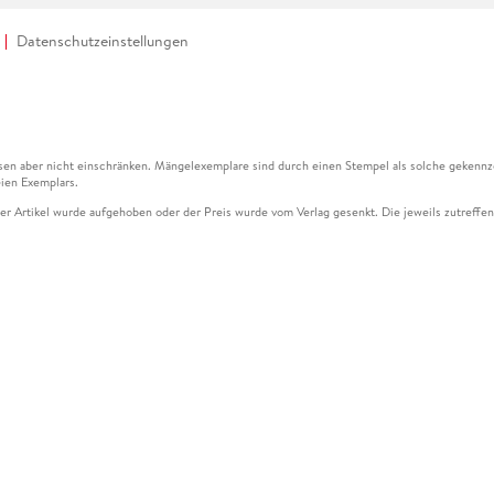
Datenschutzeinstellungen
en aber nicht einschränken. Mängelexemplare sind durch einen Stempel als solche gekennz
ien Exemplars.
ser Artikel wurde aufgehoben oder der Preis wurde vom Verlag gesenkt. Die jeweils zutreffend
ter der Leseprobe übermittelt werden.
kelseite dargestellten Datums vom Verlag angehoben.
g (UVP) des Herstellers.
n zu Preissenkungen beziehen sich auf den vorherigen Preis.
senkungen beziehen sich auf den letzten gebundenen Preis.
kelseite dargestellten Datums vom Verlag angehoben.
n den Gutschein ausschließlich online einlösen unter www.hugendubel.de. Keine Bestellung z
und eBooks) sowie für preisgebundene Kalender, tolino shine (4016621130466), tolino selec
cht möglich. Ein Weiterverkauf und der Handel des Gutscheincodes sind nicht gestattet.