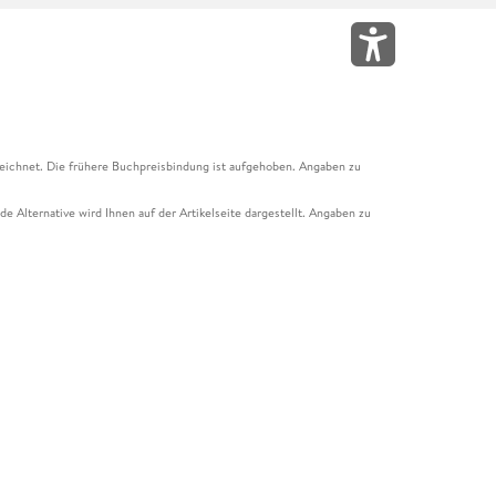
eichnet. Die frühere Buchpreisbindung ist aufgehoben. Angaben zu
e Alternative wird Ihnen auf der Artikelseite dargestellt. Angaben zu
ur Abholung mit Zahlung in der Filiale möglich. Der Gutschein ist nicht
t und das Hugendubel Hörbuch Abo. Der Gutschein ist nicht mit anderen