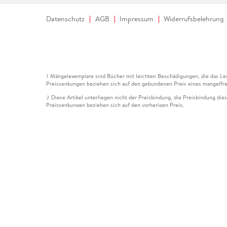
Datenschutz
AGB
Impressum
Widerrufsbelehrung
Mängelexemplare sind Bücher mit leichten Beschädigungen, die das Les
1
Preissenkungen beziehen sich auf den gebundenen Preis eines mangelfre
Diese Artikel unterliegen nicht der Preisbindung, die Preisbindung die
2
Preissenkungen beziehen sich auf den vorherigen Preis.
Durch Öffnen der Leseprobe willigen Sie ein, dass Daten an den Anbie
3
Der gebundene Preis dieses Artikels wird nach Ablauf des auf der Arti
4
Der Preisvergleich bezieht sich auf die unverbindliche Preisempfehlun
5
Der gebundene Preis dieses Artikels wurde vom Verlag gesenkt. Angabe
6
Die Preisbindung dieses Artikels wurde aufgehoben. Angaben zu Preis
7
Der gebundene Preis dieses Artikels wird nach Ablauf des auf der Arti
8
Ihr Gutschein SOMMER13 gilt bis einschließlich 10.08.2026. Sie könne
12
gültig für gesetzlich preisgebundene Artikel (deutschsprachige Bücher 
Gutscheinen und Geschenkkarten kombinierbar. Eine Barauszahlung ist ni