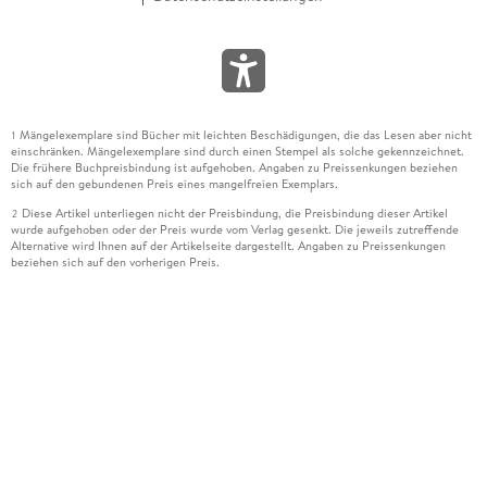
Mängelexemplare sind Bücher mit leichten Beschädigungen, die das Lesen aber nicht
1
einschränken. Mängelexemplare sind durch einen Stempel als solche gekennzeichnet.
Die frühere Buchpreisbindung ist aufgehoben. Angaben zu Preissenkungen beziehen
sich auf den gebundenen Preis eines mangelfreien Exemplars.
Diese Artikel unterliegen nicht der Preisbindung, die Preisbindung dieser Artikel
2
wurde aufgehoben oder der Preis wurde vom Verlag gesenkt. Die jeweils zutreffende
Alternative wird Ihnen auf der Artikelseite dargestellt. Angaben zu Preissenkungen
beziehen sich auf den vorherigen Preis.
Durch Öffnen der Leseprobe willigen Sie ein, dass Daten an den Anbieter der
3
Leseprobe übermittelt werden.
Der gebundene Preis dieses Artikels wird nach Ablauf des auf der Artikelseite
4
dargestellten Datums vom Verlag angehoben.
Der Preisvergleich bezieht sich auf die unverbindliche Preisempfehlung (UVP) des
5
Herstellers.
Der gebundene Preis dieses Artikels wurde vom Verlag gesenkt. Angaben zu
6
Preissenkungen beziehen sich auf den vorherigen Preis.
Die Preisbindung dieses Artikels wurde aufgehoben. Angaben zu Preissenkungen
7