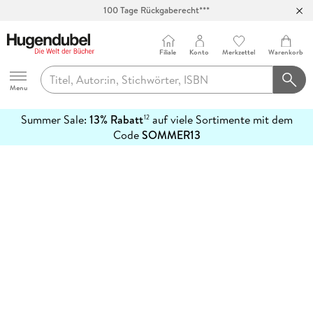
100 Tage Rückgaberecht***
Abholung in über 100 Filialen
Filiale
Konto
Merkzettel
Warenkorb
Hugendubel
Menu
Summer Sale:
13% Rabatt
auf viele Sortimente mit dem
12
mehr
Code
SOMMER13
erfahren