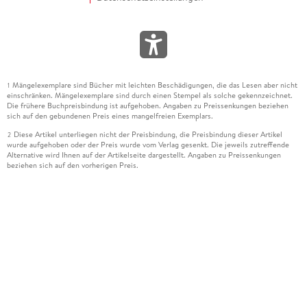
Mängelexemplare sind Bücher mit leichten Beschädigungen, die das Lesen aber nicht
1
einschränken. Mängelexemplare sind durch einen Stempel als solche gekennzeichnet.
Die frühere Buchpreisbindung ist aufgehoben. Angaben zu Preissenkungen beziehen
sich auf den gebundenen Preis eines mangelfreien Exemplars.
Diese Artikel unterliegen nicht der Preisbindung, die Preisbindung dieser Artikel
2
wurde aufgehoben oder der Preis wurde vom Verlag gesenkt. Die jeweils zutreffende
Alternative wird Ihnen auf der Artikelseite dargestellt. Angaben zu Preissenkungen
beziehen sich auf den vorherigen Preis.
Durch Öffnen der Leseprobe willigen Sie ein, dass Daten an den Anbieter der
3
Leseprobe übermittelt werden.
Der gebundene Preis dieses Artikels wird nach Ablauf des auf der Artikelseite
4
dargestellten Datums vom Verlag angehoben.
Der Preisvergleich bezieht sich auf die unverbindliche Preisempfehlung (UVP) des
5
Herstellers.
Der gebundene Preis dieses Artikels wurde vom Verlag gesenkt. Angaben zu
6
Preissenkungen beziehen sich auf den vorherigen Preis.
Die Preisbindung dieses Artikels wurde aufgehoben. Angaben zu Preissenkungen
7