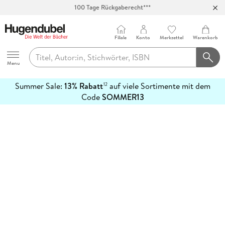
100 Tage Rückgaberecht***
Abholung in über 100 Filialen
Filiale
Konto
Merkzettel
Warenkorb
Hugendubel
Menu
Summer Sale:
13% Rabatt
auf viele Sortimente mit dem
12
mehr
Code
SOMMER13
erfahren