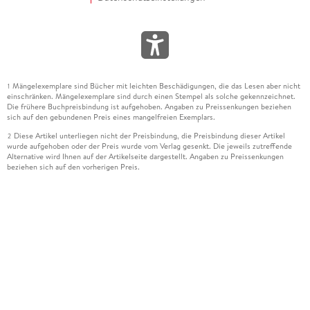
Mängelexemplare sind Bücher mit leichten Beschädigungen, die das Lesen aber nicht
1
einschränken. Mängelexemplare sind durch einen Stempel als solche gekennzeichnet.
Die frühere Buchpreisbindung ist aufgehoben. Angaben zu Preissenkungen beziehen
sich auf den gebundenen Preis eines mangelfreien Exemplars.
Diese Artikel unterliegen nicht der Preisbindung, die Preisbindung dieser Artikel
2
wurde aufgehoben oder der Preis wurde vom Verlag gesenkt. Die jeweils zutreffende
Alternative wird Ihnen auf der Artikelseite dargestellt. Angaben zu Preissenkungen
beziehen sich auf den vorherigen Preis.
Durch Öffnen der Leseprobe willigen Sie ein, dass Daten an den Anbieter der
3
Leseprobe übermittelt werden.
Der gebundene Preis dieses Artikels wird nach Ablauf des auf der Artikelseite
4
dargestellten Datums vom Verlag angehoben.
Der Preisvergleich bezieht sich auf die unverbindliche Preisempfehlung (UVP) des
5
Herstellers.
Der gebundene Preis dieses Artikels wurde vom Verlag gesenkt. Angaben zu
6
Preissenkungen beziehen sich auf den vorherigen Preis.
Die Preisbindung dieses Artikels wurde aufgehoben. Angaben zu Preissenkungen
7