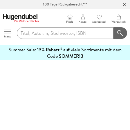
100 Tage Rückgaberecht***
Abholung in über 100 Filialen
Filiale
Konto
Merkzettel
Warenkorb
Hugendubel
Menu
Summer Sale:
13% Rabatt
auf viele Sortimente mit dem
12
mehr
Code
SOMMER13
erfahren