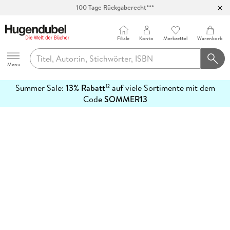
100 Tage Rückgaberecht***
Abholung in über 100 Filialen
Filiale
Konto
Merkzettel
Warenkorb
Hugendubel
Menu
Summer Sale:
13% Rabatt
auf viele Sortimente mit dem
12
mehr
Code
SOMMER13
erfahren