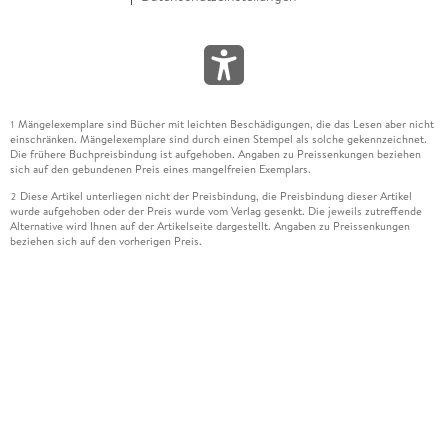
Mängelexemplare sind Bücher mit leichten Beschädigungen, die das Lesen aber nicht
1
einschränken. Mängelexemplare sind durch einen Stempel als solche gekennzeichnet.
Die frühere Buchpreisbindung ist aufgehoben. Angaben zu Preissenkungen beziehen
sich auf den gebundenen Preis eines mangelfreien Exemplars.
Diese Artikel unterliegen nicht der Preisbindung, die Preisbindung dieser Artikel
2
wurde aufgehoben oder der Preis wurde vom Verlag gesenkt. Die jeweils zutreffende
Alternative wird Ihnen auf der Artikelseite dargestellt. Angaben zu Preissenkungen
beziehen sich auf den vorherigen Preis.
Durch Öffnen der Leseprobe willigen Sie ein, dass Daten an den Anbieter der
3
Leseprobe übermittelt werden.
Der gebundene Preis dieses Artikels wird nach Ablauf des auf der Artikelseite
4
dargestellten Datums vom Verlag angehoben.
Der Preisvergleich bezieht sich auf die unverbindliche Preisempfehlung (UVP) des
5
Herstellers.
Der gebundene Preis dieses Artikels wurde vom Verlag gesenkt. Angaben zu
6
Preissenkungen beziehen sich auf den vorherigen Preis.
Die Preisbindung dieses Artikels wurde aufgehoben. Angaben zu Preissenkungen
7