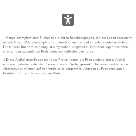
Mängelexemplare sind Bücher mit leichten Beschädigungen, die das Lesen aber nicht
1
einschränken. Mängelexemplare sind durch einen Stempel als solche gekennzeichnet.
Die frühere Buchpreisbindung ist aufgehoben. Angaben zu Preissenkungen beziehen
sich auf den gebundenen Preis eines mangelfreien Exemplars.
Diese Artikel unterliegen nicht der Preisbindung, die Preisbindung dieser Artikel
2
wurde aufgehoben oder der Preis wurde vom Verlag gesenkt. Die jeweils zutreffende
Alternative wird Ihnen auf der Artikelseite dargestellt. Angaben zu Preissenkungen
beziehen sich auf den vorherigen Preis.
Durch Öffnen der Leseprobe willigen Sie ein, dass Daten an den Anbieter der
3
Leseprobe übermittelt werden.
Der gebundene Preis dieses Artikels wird nach Ablauf des auf der Artikelseite
4
dargestellten Datums vom Verlag angehoben.
Der Preisvergleich bezieht sich auf die unverbindliche Preisempfehlung (UVP) des
5
Herstellers.
Der gebundene Preis dieses Artikels wurde vom Verlag gesenkt. Angaben zu
6
Preissenkungen beziehen sich auf den vorherigen Preis.
Die Preisbindung dieses Artikels wurde aufgehoben. Angaben zu Preissenkungen
7