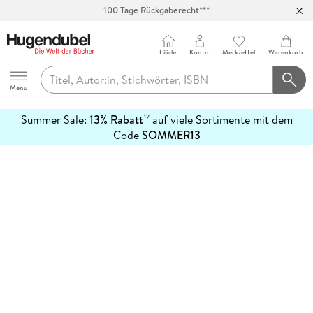
100 Tage Rückgaberecht***
Abholung in über 100 Filialen
Filiale
Konto
Merkzettel
Warenkorb
Hugendubel
Menu
Summer Sale:
13% Rabatt
auf viele Sortimente mit dem
12
mehr
Code
SOMMER13
erfahren