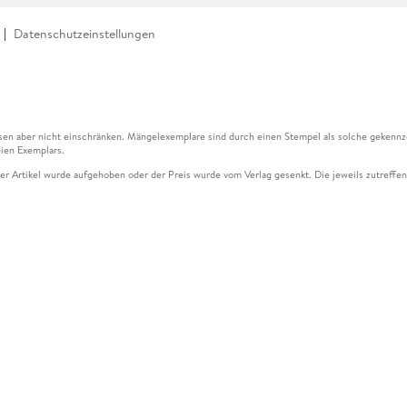
Datenschutzeinstellungen
en aber nicht einschränken. Mängelexemplare sind durch einen Stempel als solche gekennz
ien Exemplars.
ser Artikel wurde aufgehoben oder der Preis wurde vom Verlag gesenkt. Die jeweils zutreffend
ter der Leseprobe übermittelt werden.
kelseite dargestellten Datums vom Verlag angehoben.
g (UVP) des Herstellers.
n zu Preissenkungen beziehen sich auf den vorherigen Preis.
senkungen beziehen sich auf den letzten gebundenen Preis.
kelseite dargestellten Datums vom Verlag angehoben.
n den Gutschein ausschließlich online einlösen unter www.hugendubel.de. Keine Bestellung z
und eBooks) sowie für preisgebundene Kalender, tolino shine (4016621130466), tolino selec
cht möglich. Ein Weiterverkauf und der Handel des Gutscheincodes sind nicht gestattet.