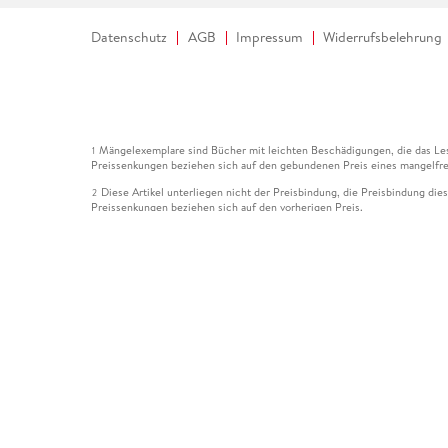
Datenschutz
AGB
Impressum
Widerrufsbelehrung
Mängelexemplare sind Bücher mit leichten Beschädigungen, die das Les
1
Preissenkungen beziehen sich auf den gebundenen Preis eines mangelfre
Diese Artikel unterliegen nicht der Preisbindung, die Preisbindung die
2
Preissenkungen beziehen sich auf den vorherigen Preis.
Durch Öffnen der Leseprobe willigen Sie ein, dass Daten an den Anbie
3
Der gebundene Preis dieses Artikels wird nach Ablauf des auf der Arti
4
Der Preisvergleich bezieht sich auf die unverbindliche Preisempfehlun
5
Der gebundene Preis dieses Artikels wurde vom Verlag gesenkt. Angabe
6
Die Preisbindung dieses Artikels wurde aufgehoben. Angaben zu Preis
7
Der gebundene Preis dieses Artikels wird nach Ablauf des auf der Arti
8
Ihr Gutschein SOMMER13 gilt bis einschließlich 10.08.2026. Sie könne
12
gültig für gesetzlich preisgebundene Artikel (deutschsprachige Bücher 
Gutscheinen und Geschenkkarten kombinierbar. Eine Barauszahlung ist ni