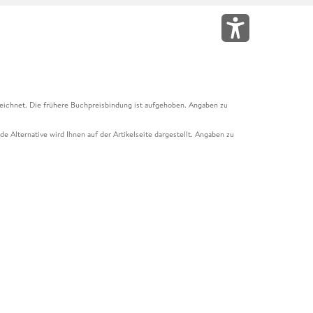
eichnet. Die frühere Buchpreisbindung ist aufgehoben. Angaben zu
e Alternative wird Ihnen auf der Artikelseite dargestellt. Angaben zu
ur Abholung mit Zahlung in der Filiale möglich. Der Gutschein ist nicht
t und das Hugendubel Hörbuch Abo. Der Gutschein ist nicht mit anderen