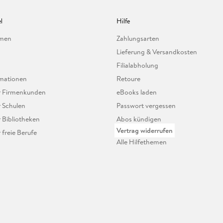
l
Hilfe
hmen
Zahlungsarten
Lieferung & Versandkosten
Filialabholung
mationen
Retoure
ür Firmenkunden
eBooks laden
r Schulen
Passwort vergessen
r Bibliotheken
Abos kündigen
Vertrag widerrufen
r freie Berufe
Alle Hilfethemen