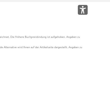
eichnet. Die frühere Buchpreisbindung ist aufgehoben. Angaben zu
e Alternative wird Ihnen auf der Artikelseite dargestellt. Angaben zu
ur Abholung mit Zahlung in der Filiale möglich. Der Gutschein ist nicht
t und das Hugendubel Hörbuch Abo. Der Gutschein ist nicht mit anderen