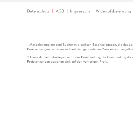
Datenschutz
AGB
Impressum
Widerrufsbelehrung
Mängelexemplare sind Bücher mit leichten Beschädigungen, die das Les
1
Preissenkungen beziehen sich auf den gebundenen Preis eines mangelfre
Diese Artikel unterliegen nicht der Preisbindung, die Preisbindung die
2
Preissenkungen beziehen sich auf den vorherigen Preis.
Durch Öffnen der Leseprobe willigen Sie ein, dass Daten an den Anbie
3
Der gebundene Preis dieses Artikels wird nach Ablauf des auf der Arti
4
Der Preisvergleich bezieht sich auf die unverbindliche Preisempfehlun
5
Der gebundene Preis dieses Artikels wurde vom Verlag gesenkt. Angabe
6
Die Preisbindung dieses Artikels wurde aufgehoben. Angaben zu Preis
7
Der gebundene Preis dieses Artikels wird nach Ablauf des auf der Arti
8
Ihr Gutschein SOMMER13 gilt bis einschließlich 10.08.2026. Sie könne
12
gültig für gesetzlich preisgebundene Artikel (deutschsprachige Bücher 
Gutscheinen und Geschenkkarten kombinierbar. Eine Barauszahlung ist ni