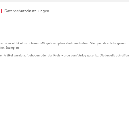
Datenschutzeinstellungen
en aber nicht einschränken. Mängelexemplare sind durch einen Stempel als solche gekennz
ien Exemplars.
ser Artikel wurde aufgehoben oder der Preis wurde vom Verlag gesenkt. Die jeweils zutreffend
ter der Leseprobe übermittelt werden.
kelseite dargestellten Datums vom Verlag angehoben.
g (UVP) des Herstellers.
n zu Preissenkungen beziehen sich auf den vorherigen Preis.
senkungen beziehen sich auf den letzten gebundenen Preis.
kelseite dargestellten Datums vom Verlag angehoben.
n den Gutschein ausschließlich online einlösen unter www.hugendubel.de. Keine Bestellung z
und eBooks) sowie für preisgebundene Kalender, tolino shine (4016621130466), tolino selec
cht möglich. Ein Weiterverkauf und der Handel des Gutscheincodes sind nicht gestattet.