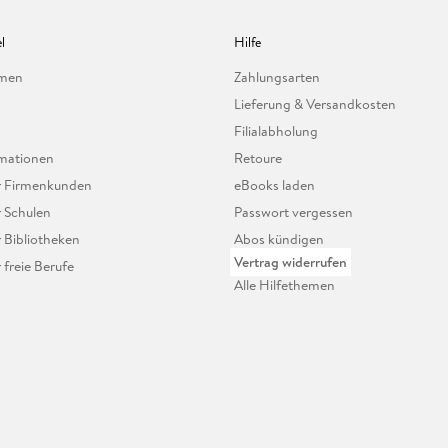
l
Hilfe
hmen
Zahlungsarten
Lieferung & Versandkosten
Filialabholung
mationen
Retoure
ür Firmenkunden
eBooks laden
r Schulen
Passwort vergessen
r Bibliotheken
Abos kündigen
Vertrag widerrufen
r freie Berufe
Alle Hilfethemen