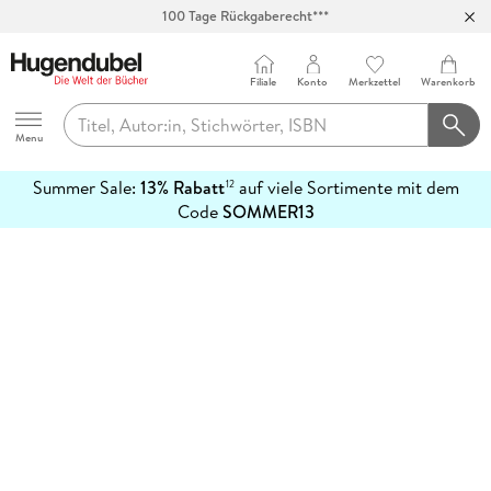
100 Tage Rückgaberecht***
Abholung in über 100 Filialen
Filiale
Konto
Merkzettel
Warenkorb
Hugendubel
Menu
Summer Sale:
13% Rabatt
auf viele Sortimente mit dem
12
mehr
Code
SOMMER13
erfahren