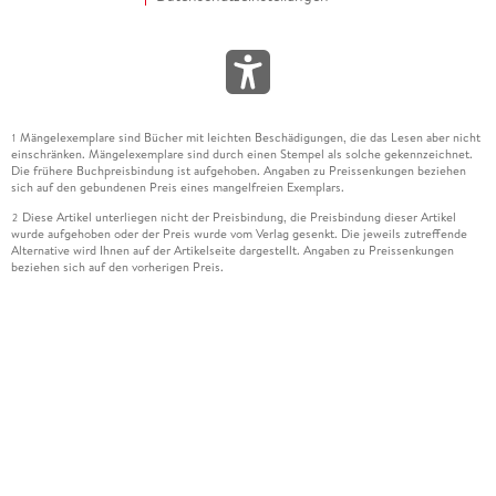
Mängelexemplare sind Bücher mit leichten Beschädigungen, die das Lesen aber nicht
1
einschränken. Mängelexemplare sind durch einen Stempel als solche gekennzeichnet.
Die frühere Buchpreisbindung ist aufgehoben. Angaben zu Preissenkungen beziehen
sich auf den gebundenen Preis eines mangelfreien Exemplars.
Diese Artikel unterliegen nicht der Preisbindung, die Preisbindung dieser Artikel
2
wurde aufgehoben oder der Preis wurde vom Verlag gesenkt. Die jeweils zutreffende
Alternative wird Ihnen auf der Artikelseite dargestellt. Angaben zu Preissenkungen
beziehen sich auf den vorherigen Preis.
Durch Öffnen der Leseprobe willigen Sie ein, dass Daten an den Anbieter der
3
Leseprobe übermittelt werden.
Der gebundene Preis dieses Artikels wird nach Ablauf des auf der Artikelseite
4
dargestellten Datums vom Verlag angehoben.
Der Preisvergleich bezieht sich auf die unverbindliche Preisempfehlung (UVP) des
5
Herstellers.
Der gebundene Preis dieses Artikels wurde vom Verlag gesenkt. Angaben zu
6
Preissenkungen beziehen sich auf den vorherigen Preis.
Die Preisbindung dieses Artikels wurde aufgehoben. Angaben zu Preissenkungen
7