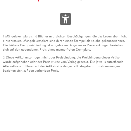
Mängelexemplare sind Bücher mit leichten Beschädigungen, die das Lesen aber nicht
1
einschränken. Mängelexemplare sind durch einen Stempel als solche gekennzeichnet.
Die frühere Buchpreisbindung ist aufgehoben. Angaben zu Preissenkungen beziehen
sich auf den gebundenen Preis eines mangelfreien Exemplars.
Diese Artikel unterliegen nicht der Preisbindung, die Preisbindung dieser Artikel
2
wurde aufgehoben oder der Preis wurde vom Verlag gesenkt. Die jeweils zutreffende
Alternative wird Ihnen auf der Artikelseite dargestellt. Angaben zu Preissenkungen
beziehen sich auf den vorherigen Preis.
Durch Öffnen der Leseprobe willigen Sie ein, dass Daten an den Anbieter der
3
Leseprobe übermittelt werden.
Der gebundene Preis dieses Artikels wird nach Ablauf des auf der Artikelseite
4
dargestellten Datums vom Verlag angehoben.
Der Preisvergleich bezieht sich auf die unverbindliche Preisempfehlung (UVP) des
5
Herstellers.
Der gebundene Preis dieses Artikels wurde vom Verlag gesenkt. Angaben zu
6
Preissenkungen beziehen sich auf den vorherigen Preis.
Die Preisbindung dieses Artikels wurde aufgehoben. Angaben zu Preissenkungen
7