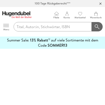
100 Tage Rückgaberecht***
Abholung in über 100 Filialen
Filiale
Konto
Merkzettel
Warenkorb
Hugendubel
Menu
Summer Sale:
13% Rabatt
auf viele Sortimente mit dem
12
mehr
Code
SOMMER13
erfahren