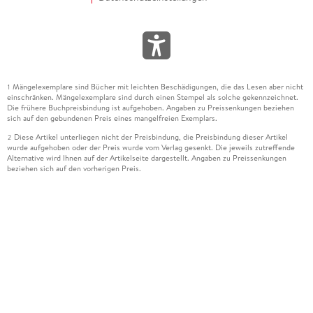
Mängelexemplare sind Bücher mit leichten Beschädigungen, die das Lesen aber nicht
1
einschränken. Mängelexemplare sind durch einen Stempel als solche gekennzeichnet.
Die frühere Buchpreisbindung ist aufgehoben. Angaben zu Preissenkungen beziehen
sich auf den gebundenen Preis eines mangelfreien Exemplars.
Diese Artikel unterliegen nicht der Preisbindung, die Preisbindung dieser Artikel
2
wurde aufgehoben oder der Preis wurde vom Verlag gesenkt. Die jeweils zutreffende
Alternative wird Ihnen auf der Artikelseite dargestellt. Angaben zu Preissenkungen
beziehen sich auf den vorherigen Preis.
Durch Öffnen der Leseprobe willigen Sie ein, dass Daten an den Anbieter der
3
Leseprobe übermittelt werden.
Der gebundene Preis dieses Artikels wird nach Ablauf des auf der Artikelseite
4
dargestellten Datums vom Verlag angehoben.
Der Preisvergleich bezieht sich auf die unverbindliche Preisempfehlung (UVP) des
5
Herstellers.
Der gebundene Preis dieses Artikels wurde vom Verlag gesenkt. Angaben zu
6
Preissenkungen beziehen sich auf den vorherigen Preis.
Die Preisbindung dieses Artikels wurde aufgehoben. Angaben zu Preissenkungen
7