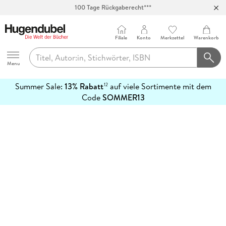
100 Tage Rückgaberecht***
Abholung in über 100 Filialen
Filiale
Konto
Merkzettel
Warenkorb
Hugendubel
Menu
Summer Sale:
13% Rabatt
auf viele Sortimente mit dem
12
mehr
Code
SOMMER13
erfahren