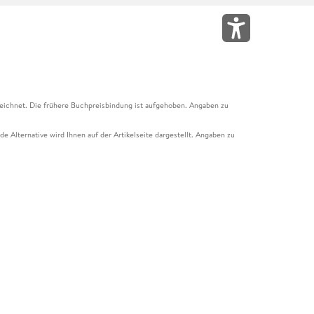
eichnet. Die frühere Buchpreisbindung ist aufgehoben. Angaben zu
e Alternative wird Ihnen auf der Artikelseite dargestellt. Angaben zu
ur Abholung mit Zahlung in der Filiale möglich. Der Gutschein ist nicht
t und das Hugendubel Hörbuch Abo. Der Gutschein ist nicht mit anderen