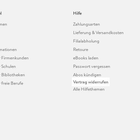
l
Hilfe
hmen
Zahlungsarten
Lieferung & Versandkosten
Filialabholung
mationen
Retoure
ür Firmenkunden
eBooks laden
r Schulen
Passwort vergessen
r Bibliotheken
Abos kündigen
Vertrag widerrufen
r freie Berufe
Alle Hilfethemen