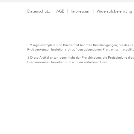
Datenschutz
AGB
Impressum
Widerrufsbelehrung
Mängelexemplare sind Bücher mit leichten Beschädigungen, die das Les
1
Preissenkungen beziehen sich auf den gebundenen Preis eines mangelfre
Diese Artikel unterliegen nicht der Preisbindung, die Preisbindung die
2
Preissenkungen beziehen sich auf den vorherigen Preis.
Durch Öffnen der Leseprobe willigen Sie ein, dass Daten an den Anbie
3
Der gebundene Preis dieses Artikels wird nach Ablauf des auf der Arti
4
Der Preisvergleich bezieht sich auf die unverbindliche Preisempfehlun
5
Der gebundene Preis dieses Artikels wurde vom Verlag gesenkt. Angabe
6
Die Preisbindung dieses Artikels wurde aufgehoben. Angaben zu Preis
7
Der gebundene Preis dieses Artikels wird nach Ablauf des auf der Arti
8
Ihr Gutschein SOMMER13 gilt bis einschließlich 10.08.2026. Sie könne
12
gültig für gesetzlich preisgebundene Artikel (deutschsprachige Bücher 
Gutscheinen und Geschenkkarten kombinierbar. Eine Barauszahlung ist ni