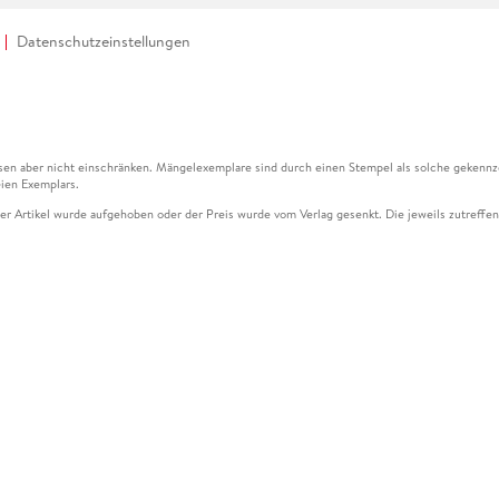
Datenschutzeinstellungen
en aber nicht einschränken. Mängelexemplare sind durch einen Stempel als solche gekennz
ien Exemplars.
ser Artikel wurde aufgehoben oder der Preis wurde vom Verlag gesenkt. Die jeweils zutreffend
ter der Leseprobe übermittelt werden.
kelseite dargestellten Datums vom Verlag angehoben.
g (UVP) des Herstellers.
n zu Preissenkungen beziehen sich auf den vorherigen Preis.
senkungen beziehen sich auf den letzten gebundenen Preis.
kelseite dargestellten Datums vom Verlag angehoben.
n den Gutschein ausschließlich online einlösen unter www.hugendubel.de. Keine Bestellung z
und eBooks) sowie für preisgebundene Kalender, tolino shine (4016621130466), tolino selec
cht möglich. Ein Weiterverkauf und der Handel des Gutscheincodes sind nicht gestattet.