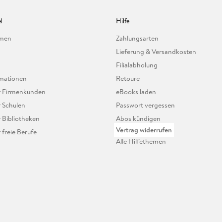
l
Hilfe
hmen
Zahlungsarten
Lieferung & Versandkosten
Filialabholung
mationen
Retoure
ür Firmenkunden
eBooks laden
r Schulen
Passwort vergessen
r Bibliotheken
Abos kündigen
Vertrag widerrufen
r freie Berufe
Alle Hilfethemen