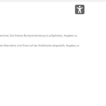
eichnet. Die frühere Buchpreisbindung ist aufgehoben. Angaben zu
e Alternative wird Ihnen auf der Artikelseite dargestellt. Angaben zu
ur Abholung mit Zahlung in der Filiale möglich. Der Gutschein ist nicht
t und das Hugendubel Hörbuch Abo. Der Gutschein ist nicht mit anderen