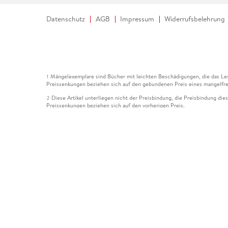
Datenschutz
AGB
Impressum
Widerrufsbelehrung
Mängelexemplare sind Bücher mit leichten Beschädigungen, die das Les
1
Preissenkungen beziehen sich auf den gebundenen Preis eines mangelfre
Diese Artikel unterliegen nicht der Preisbindung, die Preisbindung die
2
Preissenkungen beziehen sich auf den vorherigen Preis.
Durch Öffnen der Leseprobe willigen Sie ein, dass Daten an den Anbie
3
Der gebundene Preis dieses Artikels wird nach Ablauf des auf der Arti
4
Der Preisvergleich bezieht sich auf die unverbindliche Preisempfehlun
5
Der gebundene Preis dieses Artikels wurde vom Verlag gesenkt. Angabe
6
Die Preisbindung dieses Artikels wurde aufgehoben. Angaben zu Preis
7
Der gebundene Preis dieses Artikels wird nach Ablauf des auf der Arti
8
Ihr Gutschein SOMMER13 gilt bis einschließlich 10.08.2026. Sie könne
12
gültig für gesetzlich preisgebundene Artikel (deutschsprachige Bücher 
Gutscheinen und Geschenkkarten kombinierbar. Eine Barauszahlung ist ni