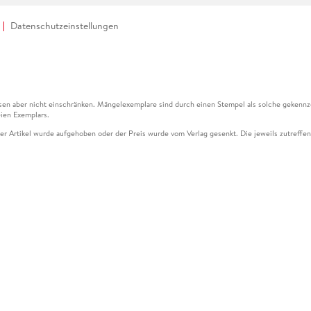
Datenschutzeinstellungen
en aber nicht einschränken. Mängelexemplare sind durch einen Stempel als solche gekennz
ien Exemplars.
ser Artikel wurde aufgehoben oder der Preis wurde vom Verlag gesenkt. Die jeweils zutreffend
ter der Leseprobe übermittelt werden.
kelseite dargestellten Datums vom Verlag angehoben.
g (UVP) des Herstellers.
n zu Preissenkungen beziehen sich auf den vorherigen Preis.
senkungen beziehen sich auf den letzten gebundenen Preis.
kelseite dargestellten Datums vom Verlag angehoben.
n den Gutschein ausschließlich online einlösen unter www.hugendubel.de. Keine Bestellung z
und eBooks) sowie für preisgebundene Kalender, tolino shine (4016621130466), tolino selec
cht möglich. Ein Weiterverkauf und der Handel des Gutscheincodes sind nicht gestattet.