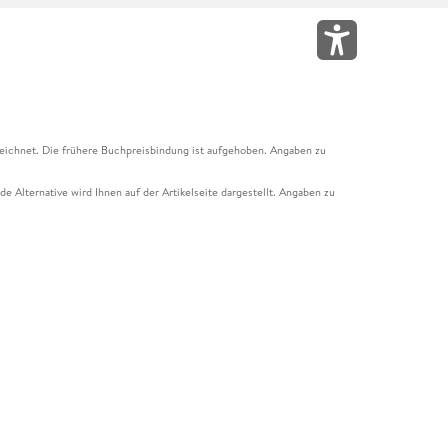
eichnet. Die frühere Buchpreisbindung ist aufgehoben. Angaben zu
e Alternative wird Ihnen auf der Artikelseite dargestellt. Angaben zu
ur Abholung mit Zahlung in der Filiale möglich. Der Gutschein ist nicht
t und das Hugendubel Hörbuch Abo. Der Gutschein ist nicht mit anderen