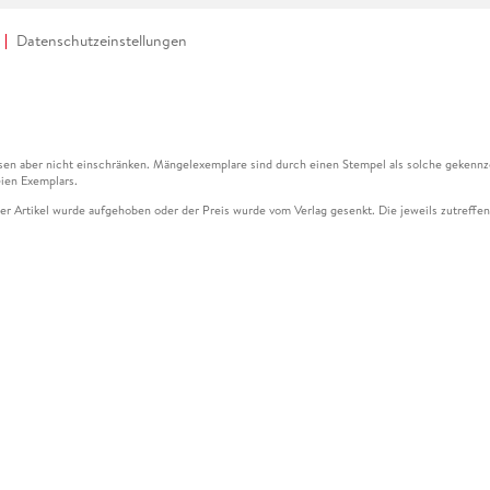
Datenschutzeinstellungen
en aber nicht einschränken. Mängelexemplare sind durch einen Stempel als solche gekennz
ien Exemplars.
ser Artikel wurde aufgehoben oder der Preis wurde vom Verlag gesenkt. Die jeweils zutreffend
ter der Leseprobe übermittelt werden.
kelseite dargestellten Datums vom Verlag angehoben.
g (UVP) des Herstellers.
n zu Preissenkungen beziehen sich auf den vorherigen Preis.
senkungen beziehen sich auf den letzten gebundenen Preis.
kelseite dargestellten Datums vom Verlag angehoben.
n den Gutschein ausschließlich online einlösen unter www.hugendubel.de. Keine Bestellung z
und eBooks) sowie für preisgebundene Kalender, tolino shine (4016621130466), tolino selec
cht möglich. Ein Weiterverkauf und der Handel des Gutscheincodes sind nicht gestattet.