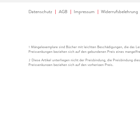
Datenschutz
AGB
Impressum
Widerrufsbelehrung
Mängelexemplare sind Bücher mit leichten Beschädigungen, die das Les
1
Preissenkungen beziehen sich auf den gebundenen Preis eines mangelfre
Diese Artikel unterliegen nicht der Preisbindung, die Preisbindung die
2
Preissenkungen beziehen sich auf den vorherigen Preis.
Durch Öffnen der Leseprobe willigen Sie ein, dass Daten an den Anbie
3
Der gebundene Preis dieses Artikels wird nach Ablauf des auf der Arti
4
Der Preisvergleich bezieht sich auf die unverbindliche Preisempfehlun
5
Der gebundene Preis dieses Artikels wurde vom Verlag gesenkt. Angabe
6
Die Preisbindung dieses Artikels wurde aufgehoben. Angaben zu Preis
7
Der gebundene Preis dieses Artikels wird nach Ablauf des auf der Arti
8
Ihr Gutschein SOMMER13 gilt bis einschließlich 10.08.2026. Sie könne
12
gültig für gesetzlich preisgebundene Artikel (deutschsprachige Bücher 
Gutscheinen und Geschenkkarten kombinierbar. Eine Barauszahlung ist ni