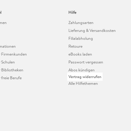
l
Hilfe
hmen
Zahlungsarten
Lieferung & Versandkosten
Filialabholung
mationen
Retoure
ür Firmenkunden
eBooks laden
r Schulen
Passwort vergessen
r Bibliotheken
Abos kündigen
Vertrag widerrufen
r freie Berufe
Alle Hilfethemen