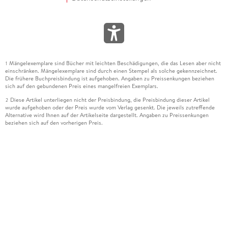
Mängelexemplare sind Bücher mit leichten Beschädigungen, die das Lesen aber nicht
1
einschränken. Mängelexemplare sind durch einen Stempel als solche gekennzeichnet.
Die frühere Buchpreisbindung ist aufgehoben. Angaben zu Preissenkungen beziehen
sich auf den gebundenen Preis eines mangelfreien Exemplars.
Diese Artikel unterliegen nicht der Preisbindung, die Preisbindung dieser Artikel
2
wurde aufgehoben oder der Preis wurde vom Verlag gesenkt. Die jeweils zutreffende
Alternative wird Ihnen auf der Artikelseite dargestellt. Angaben zu Preissenkungen
beziehen sich auf den vorherigen Preis.
Durch Öffnen der Leseprobe willigen Sie ein, dass Daten an den Anbieter der
3
Leseprobe übermittelt werden.
Der gebundene Preis dieses Artikels wird nach Ablauf des auf der Artikelseite
4
dargestellten Datums vom Verlag angehoben.
Der Preisvergleich bezieht sich auf die unverbindliche Preisempfehlung (UVP) des
5
Herstellers.
Der gebundene Preis dieses Artikels wurde vom Verlag gesenkt. Angaben zu
6
Preissenkungen beziehen sich auf den vorherigen Preis.
Die Preisbindung dieses Artikels wurde aufgehoben. Angaben zu Preissenkungen
7