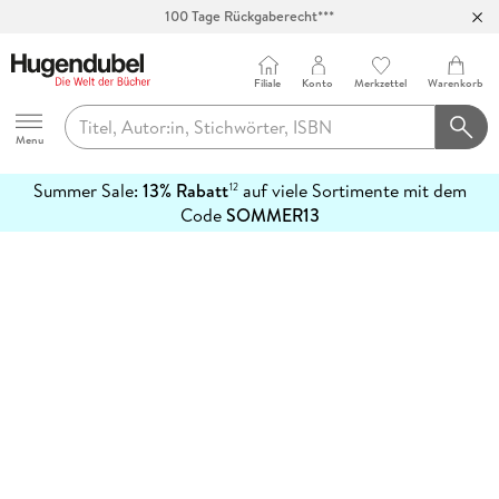
100 Tage Rückgaberecht***
Abholung in über 100 Filialen
Filiale
Konto
Merkzettel
Warenkorb
Hugendubel
Menu
Summer Sale:
13% Rabatt
auf viele Sortimente mit dem
12
mehr
Code
SOMMER13
erfahren