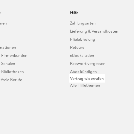
l
Hilfe
hmen
Zahlungsarten
Lieferung & Versandkosten
Filialabholung
mationen
Retoure
ür Firmenkunden
eBooks laden
r Schulen
Passwort vergessen
r Bibliotheken
Abos kündigen
Vertrag widerrufen
r freie Berufe
Alle Hilfethemen