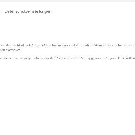
Datenschutzeinstellungen
en aber nicht einschränken. Mängelexemplare sind durch einen Stempel als solche gekennz
ien Exemplars.
ser Artikel wurde aufgehoben oder der Preis wurde vom Verlag gesenkt. Die jeweils zutreffend
ter der Leseprobe übermittelt werden.
kelseite dargestellten Datums vom Verlag angehoben.
g (UVP) des Herstellers.
n zu Preissenkungen beziehen sich auf den vorherigen Preis.
senkungen beziehen sich auf den letzten gebundenen Preis.
kelseite dargestellten Datums vom Verlag angehoben.
n den Gutschein ausschließlich online einlösen unter www.hugendubel.de. Keine Bestellung z
und eBooks) sowie für preisgebundene Kalender, tolino shine (4016621130466), tolino selec
cht möglich. Ein Weiterverkauf und der Handel des Gutscheincodes sind nicht gestattet.