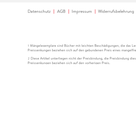
Datenschutz
AGB
Impressum
Widerrufsbelehrung
Mängelexemplare sind Bücher mit leichten Beschädigungen, die das Les
1
Preissenkungen beziehen sich auf den gebundenen Preis eines mangelfre
Diese Artikel unterliegen nicht der Preisbindung, die Preisbindung die
2
Preissenkungen beziehen sich auf den vorherigen Preis.
Durch Öffnen der Leseprobe willigen Sie ein, dass Daten an den Anbie
3
Der gebundene Preis dieses Artikels wird nach Ablauf des auf der Arti
4
Der Preisvergleich bezieht sich auf die unverbindliche Preisempfehlun
5
Der gebundene Preis dieses Artikels wurde vom Verlag gesenkt. Angabe
6
Die Preisbindung dieses Artikels wurde aufgehoben. Angaben zu Preis
7
Der gebundene Preis dieses Artikels wird nach Ablauf des auf der Arti
8
Ihr Gutschein SOMMER13 gilt bis einschließlich 10.08.2026. Sie könne
12
gültig für gesetzlich preisgebundene Artikel (deutschsprachige Bücher 
Gutscheinen und Geschenkkarten kombinierbar. Eine Barauszahlung ist ni