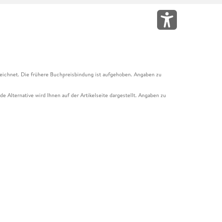
eichnet. Die frühere Buchpreisbindung ist aufgehoben. Angaben zu
e Alternative wird Ihnen auf der Artikelseite dargestellt. Angaben zu
ur Abholung mit Zahlung in der Filiale möglich. Der Gutschein ist nicht
t und das Hugendubel Hörbuch Abo. Der Gutschein ist nicht mit anderen