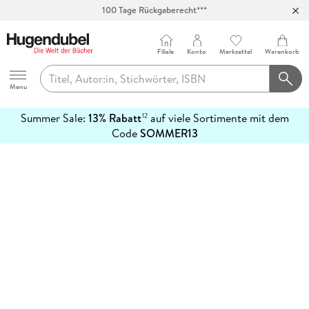
100 Tage Rückgaberecht***
Abholung in über 100 Filialen
Filiale
Konto
Merkzettel
Warenkorb
Hugendubel
Menu
Summer Sale:
13% Rabatt
auf viele Sortimente mit dem
12
mehr
Code
SOMMER13
erfahren