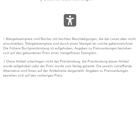
Mängelexemplare sind Bücher mit leichten Beschädigungen, die das Lesen aber nicht
1
einschränken. Mängelexemplare sind durch einen Stempel als solche gekennzeichnet.
Die frühere Buchpreisbindung ist aufgehoben. Angaben zu Preissenkungen beziehen
sich auf den gebundenen Preis eines mangelfreien Exemplars.
Diese Artikel unterliegen nicht der Preisbindung, die Preisbindung dieser Artikel
2
wurde aufgehoben oder der Preis wurde vom Verlag gesenkt. Die jeweils zutreffende
Alternative wird Ihnen auf der Artikelseite dargestellt. Angaben zu Preissenkungen
beziehen sich auf den vorherigen Preis.
Durch Öffnen der Leseprobe willigen Sie ein, dass Daten an den Anbieter der
3
Leseprobe übermittelt werden.
Der gebundene Preis dieses Artikels wird nach Ablauf des auf der Artikelseite
4
dargestellten Datums vom Verlag angehoben.
Der Preisvergleich bezieht sich auf die unverbindliche Preisempfehlung (UVP) des
5
Herstellers.
Der gebundene Preis dieses Artikels wurde vom Verlag gesenkt. Angaben zu
6
Preissenkungen beziehen sich auf den vorherigen Preis.
Die Preisbindung dieses Artikels wurde aufgehoben. Angaben zu Preissenkungen
7