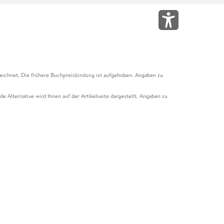
eichnet. Die frühere Buchpreisbindung ist aufgehoben. Angaben zu
e Alternative wird Ihnen auf der Artikelseite dargestellt. Angaben zu
ur Abholung mit Zahlung in der Filiale möglich. Der Gutschein ist nicht
t und das Hugendubel Hörbuch Abo. Der Gutschein ist nicht mit anderen