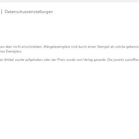
Datenschutzeinstellungen
en aber nicht einschränken. Mängelexemplare sind durch einen Stempel als solche gekennz
ien Exemplars.
ser Artikel wurde aufgehoben oder der Preis wurde vom Verlag gesenkt. Die jeweils zutreffend
ter der Leseprobe übermittelt werden.
kelseite dargestellten Datums vom Verlag angehoben.
g (UVP) des Herstellers.
n zu Preissenkungen beziehen sich auf den vorherigen Preis.
senkungen beziehen sich auf den letzten gebundenen Preis.
kelseite dargestellten Datums vom Verlag angehoben.
n den Gutschein ausschließlich online einlösen unter www.hugendubel.de. Keine Bestellung z
und eBooks) sowie für preisgebundene Kalender, tolino shine (4016621130466), tolino selec
cht möglich. Ein Weiterverkauf und der Handel des Gutscheincodes sind nicht gestattet.