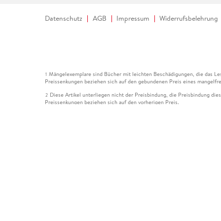
Datenschutz
AGB
Impressum
Widerrufsbelehrung
Mängelexemplare sind Bücher mit leichten Beschädigungen, die das Les
1
Preissenkungen beziehen sich auf den gebundenen Preis eines mangelfre
Diese Artikel unterliegen nicht der Preisbindung, die Preisbindung die
2
Preissenkungen beziehen sich auf den vorherigen Preis.
Durch Öffnen der Leseprobe willigen Sie ein, dass Daten an den Anbie
3
Der gebundene Preis dieses Artikels wird nach Ablauf des auf der Arti
4
Der Preisvergleich bezieht sich auf die unverbindliche Preisempfehlun
5
Der gebundene Preis dieses Artikels wurde vom Verlag gesenkt. Angabe
6
Die Preisbindung dieses Artikels wurde aufgehoben. Angaben zu Preis
7
Der gebundene Preis dieses Artikels wird nach Ablauf des auf der Arti
8
Ihr Gutschein SOMMER13 gilt bis einschließlich 10.08.2026. Sie könne
12
gültig für gesetzlich preisgebundene Artikel (deutschsprachige Bücher 
Gutscheinen und Geschenkkarten kombinierbar. Eine Barauszahlung ist ni