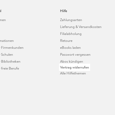
l
Hilfe
hmen
Zahlungsarten
Lieferung & Versandkosten
Filialabholung
mationen
Retoure
ür Firmenkunden
eBooks laden
r Schulen
Passwort vergessen
r Bibliotheken
Abos kündigen
Vertrag widerrufen
r freie Berufe
Alle Hilfethemen