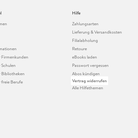
l
Hilfe
hmen
Zahlungsarten
Lieferung & Versandkosten
Filialabholung
mationen
Retoure
ür Firmenkunden
eBooks laden
r Schulen
Passwort vergessen
r Bibliotheken
Abos kündigen
Vertrag widerrufen
r freie Berufe
Alle Hilfethemen