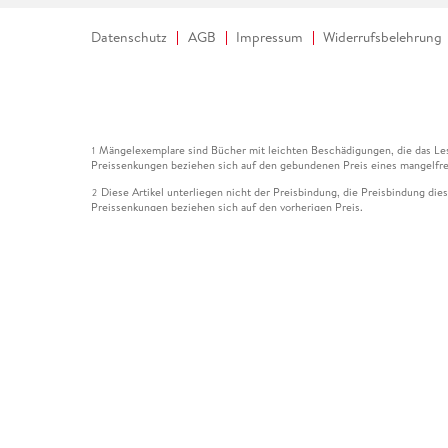
Datenschutz
AGB
Impressum
Widerrufsbelehrung
Mängelexemplare sind Bücher mit leichten Beschädigungen, die das Les
1
Preissenkungen beziehen sich auf den gebundenen Preis eines mangelfre
Diese Artikel unterliegen nicht der Preisbindung, die Preisbindung die
2
Preissenkungen beziehen sich auf den vorherigen Preis.
Durch Öffnen der Leseprobe willigen Sie ein, dass Daten an den Anbie
3
Der gebundene Preis dieses Artikels wird nach Ablauf des auf der Arti
4
Der Preisvergleich bezieht sich auf die unverbindliche Preisempfehlun
5
Der gebundene Preis dieses Artikels wurde vom Verlag gesenkt. Angabe
6
Die Preisbindung dieses Artikels wurde aufgehoben. Angaben zu Preis
7
Der gebundene Preis dieses Artikels wird nach Ablauf des auf der Arti
8
Ihr Gutschein SOMMER13 gilt bis einschließlich 10.08.2026. Sie könne
12
gültig für gesetzlich preisgebundene Artikel (deutschsprachige Bücher 
Gutscheinen und Geschenkkarten kombinierbar. Eine Barauszahlung ist ni