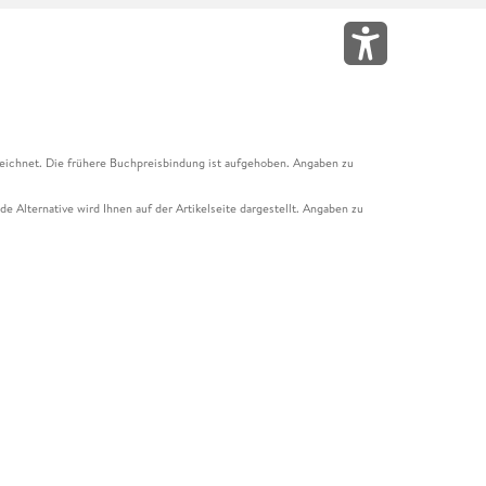
eichnet. Die frühere Buchpreisbindung ist aufgehoben. Angaben zu
e Alternative wird Ihnen auf der Artikelseite dargestellt. Angaben zu
ur Abholung mit Zahlung in der Filiale möglich. Der Gutschein ist nicht
t und das Hugendubel Hörbuch Abo. Der Gutschein ist nicht mit anderen