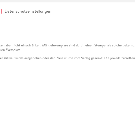
Datenschutzeinstellungen
en aber nicht einschränken. Mängelexemplare sind durch einen Stempel als solche gekennz
ien Exemplars.
ser Artikel wurde aufgehoben oder der Preis wurde vom Verlag gesenkt. Die jeweils zutreffend
ter der Leseprobe übermittelt werden.
kelseite dargestellten Datums vom Verlag angehoben.
g (UVP) des Herstellers.
n zu Preissenkungen beziehen sich auf den vorherigen Preis.
senkungen beziehen sich auf den letzten gebundenen Preis.
kelseite dargestellten Datums vom Verlag angehoben.
n den Gutschein ausschließlich online einlösen unter www.hugendubel.de. Keine Bestellung z
und eBooks) sowie für preisgebundene Kalender, tolino shine (4016621130466), tolino selec
cht möglich. Ein Weiterverkauf und der Handel des Gutscheincodes sind nicht gestattet.