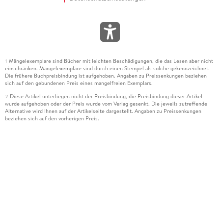
Mängelexemplare sind Bücher mit leichten Beschädigungen, die das Lesen aber nicht
1
einschränken. Mängelexemplare sind durch einen Stempel als solche gekennzeichnet.
Die frühere Buchpreisbindung ist aufgehoben. Angaben zu Preissenkungen beziehen
sich auf den gebundenen Preis eines mangelfreien Exemplars.
Diese Artikel unterliegen nicht der Preisbindung, die Preisbindung dieser Artikel
2
wurde aufgehoben oder der Preis wurde vom Verlag gesenkt. Die jeweils zutreffende
Alternative wird Ihnen auf der Artikelseite dargestellt. Angaben zu Preissenkungen
beziehen sich auf den vorherigen Preis.
Durch Öffnen der Leseprobe willigen Sie ein, dass Daten an den Anbieter der
3
Leseprobe übermittelt werden.
Der gebundene Preis dieses Artikels wird nach Ablauf des auf der Artikelseite
4
dargestellten Datums vom Verlag angehoben.
Der Preisvergleich bezieht sich auf die unverbindliche Preisempfehlung (UVP) des
5
Herstellers.
Der gebundene Preis dieses Artikels wurde vom Verlag gesenkt. Angaben zu
6
Preissenkungen beziehen sich auf den vorherigen Preis.
Die Preisbindung dieses Artikels wurde aufgehoben. Angaben zu Preissenkungen
7