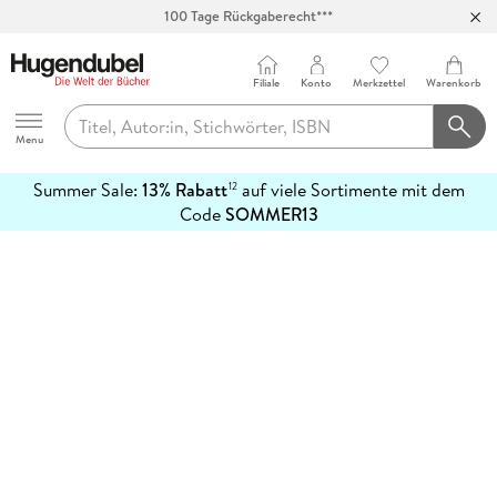
100 Tage Rückgaberecht***
Abholung in über 100 Filialen
Filiale
Konto
Merkzettel
Warenkorb
Hugendubel
Menu
Summer Sale:
13% Rabatt
auf viele Sortimente mit dem
12
mehr
Code
SOMMER13
erfahren