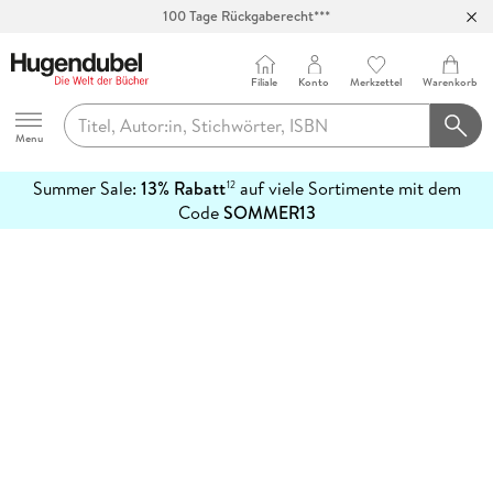
100 Tage Rückgaberecht***
Abholung in über 100 Filialen
Filiale
Konto
Merkzettel
Warenkorb
Hugendubel
Menu
Summer Sale:
13% Rabatt
auf viele Sortimente mit dem
12
mehr
Code
SOMMER13
erfahren