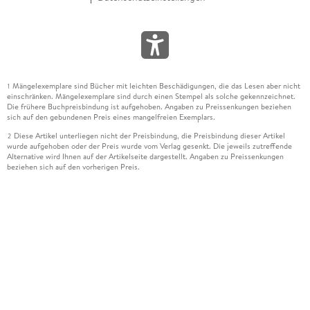
Mängelexemplare sind Bücher mit leichten Beschädigungen, die das Lesen aber nicht
1
einschränken. Mängelexemplare sind durch einen Stempel als solche gekennzeichnet.
Die frühere Buchpreisbindung ist aufgehoben. Angaben zu Preissenkungen beziehen
sich auf den gebundenen Preis eines mangelfreien Exemplars.
Diese Artikel unterliegen nicht der Preisbindung, die Preisbindung dieser Artikel
2
wurde aufgehoben oder der Preis wurde vom Verlag gesenkt. Die jeweils zutreffende
Alternative wird Ihnen auf der Artikelseite dargestellt. Angaben zu Preissenkungen
beziehen sich auf den vorherigen Preis.
Durch Öffnen der Leseprobe willigen Sie ein, dass Daten an den Anbieter der
3
Leseprobe übermittelt werden.
Der gebundene Preis dieses Artikels wird nach Ablauf des auf der Artikelseite
4
dargestellten Datums vom Verlag angehoben.
Der Preisvergleich bezieht sich auf die unverbindliche Preisempfehlung (UVP) des
5
Herstellers.
Der gebundene Preis dieses Artikels wurde vom Verlag gesenkt. Angaben zu
6
Preissenkungen beziehen sich auf den vorherigen Preis.
Die Preisbindung dieses Artikels wurde aufgehoben. Angaben zu Preissenkungen
7