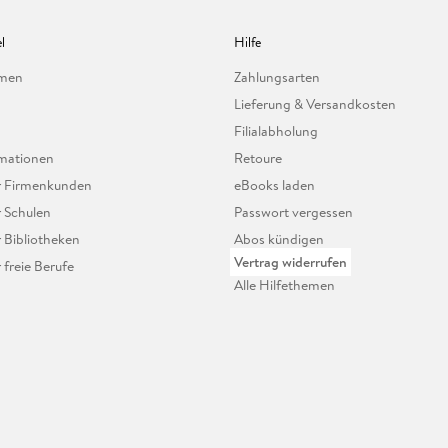
l
Hilfe
hmen
Zahlungsarten
Lieferung & Versandkosten
Filialabholung
mationen
Retoure
ür Firmenkunden
eBooks laden
r Schulen
Passwort vergessen
r Bibliotheken
Abos kündigen
Vertrag widerrufen
r freie Berufe
Alle Hilfethemen