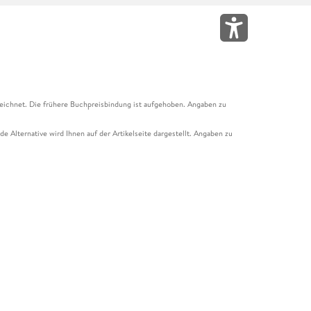
eichnet. Die frühere Buchpreisbindung ist aufgehoben. Angaben zu
e Alternative wird Ihnen auf der Artikelseite dargestellt. Angaben zu
ur Abholung mit Zahlung in der Filiale möglich. Der Gutschein ist nicht
t und das Hugendubel Hörbuch Abo. Der Gutschein ist nicht mit anderen