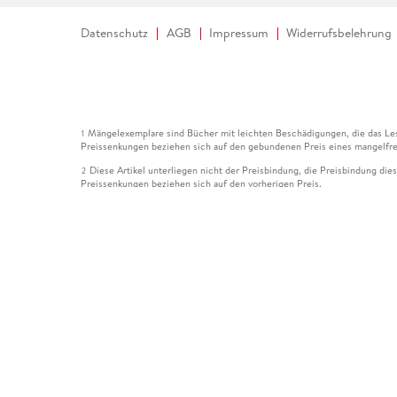
Datenschutz
AGB
Impressum
Widerrufsbelehrung
Mängelexemplare sind Bücher mit leichten Beschädigungen, die das Les
1
Preissenkungen beziehen sich auf den gebundenen Preis eines mangelfre
Diese Artikel unterliegen nicht der Preisbindung, die Preisbindung die
2
Preissenkungen beziehen sich auf den vorherigen Preis.
Durch Öffnen der Leseprobe willigen Sie ein, dass Daten an den Anbie
3
Der gebundene Preis dieses Artikels wird nach Ablauf des auf der Arti
4
Der Preisvergleich bezieht sich auf die unverbindliche Preisempfehlun
5
Der gebundene Preis dieses Artikels wurde vom Verlag gesenkt. Angabe
6
Die Preisbindung dieses Artikels wurde aufgehoben. Angaben zu Preis
7
Der gebundene Preis dieses Artikels wird nach Ablauf des auf der Arti
8
Ihr Gutschein SOMMER13 gilt bis einschließlich 10.08.2026. Sie könne
12
gültig für gesetzlich preisgebundene Artikel (deutschsprachige Bücher 
Gutscheinen und Geschenkkarten kombinierbar. Eine Barauszahlung ist ni