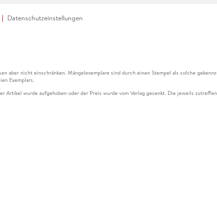
Datenschutzeinstellungen
en aber nicht einschränken. Mängelexemplare sind durch einen Stempel als solche gekennz
ien Exemplars.
ser Artikel wurde aufgehoben oder der Preis wurde vom Verlag gesenkt. Die jeweils zutreffend
ter der Leseprobe übermittelt werden.
kelseite dargestellten Datums vom Verlag angehoben.
g (UVP) des Herstellers.
n zu Preissenkungen beziehen sich auf den vorherigen Preis.
senkungen beziehen sich auf den letzten gebundenen Preis.
kelseite dargestellten Datums vom Verlag angehoben.
n den Gutschein ausschließlich online einlösen unter www.hugendubel.de. Keine Bestellung z
und eBooks) sowie für preisgebundene Kalender, tolino shine (4016621130466), tolino selec
cht möglich. Ein Weiterverkauf und der Handel des Gutscheincodes sind nicht gestattet.