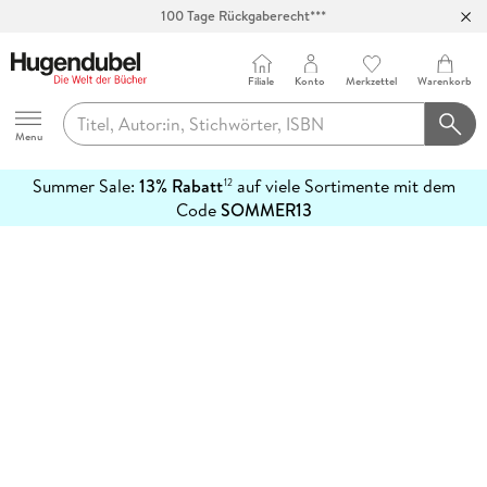
100 Tage Rückgaberecht***
Abholung in über 100 Filialen
Filiale
Konto
Merkzettel
Warenkorb
Hugendubel
Menu
Summer Sale:
13% Rabatt
auf viele Sortimente mit dem
12
mehr
Code
SOMMER13
erfahren