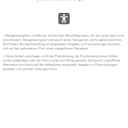
Mängelexemplare sind Bücher mit leichten Beschädigungen, die das Lesen aber nicht
1
einschränken. Mängelexemplare sind durch einen Stempel als solche gekennzeichnet.
Die frühere Buchpreisbindung ist aufgehoben. Angaben zu Preissenkungen beziehen
sich auf den gebundenen Preis eines mangelfreien Exemplars.
Diese Artikel unterliegen nicht der Preisbindung, die Preisbindung dieser Artikel
2
wurde aufgehoben oder der Preis wurde vom Verlag gesenkt. Die jeweils zutreffende
Alternative wird Ihnen auf der Artikelseite dargestellt. Angaben zu Preissenkungen
beziehen sich auf den vorherigen Preis.
Durch Öffnen der Leseprobe willigen Sie ein, dass Daten an den Anbieter der
3
Leseprobe übermittelt werden.
Der gebundene Preis dieses Artikels wird nach Ablauf des auf der Artikelseite
4
dargestellten Datums vom Verlag angehoben.
Der Preisvergleich bezieht sich auf die unverbindliche Preisempfehlung (UVP) des
5
Herstellers.
Der gebundene Preis dieses Artikels wurde vom Verlag gesenkt. Angaben zu
6
Preissenkungen beziehen sich auf den vorherigen Preis.
Die Preisbindung dieses Artikels wurde aufgehoben. Angaben zu Preissenkungen
7