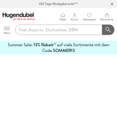
100 Tage Rückgaberecht***
Abholung in über 100 Filialen
Filiale
Konto
Merkzettel
Warenkorb
Hugendubel
Menu
Summer Sale:
13% Rabatt
auf viele Sortimente mit dem
12
mehr
Code
SOMMER13
erfahren