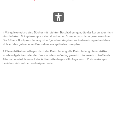
Mängelexemplare sind Bücher mit leichten Beschädigungen, die das Lesen aber nicht
1
einschränken. Mängelexemplare sind durch einen Stempel als solche gekennzeichnet.
Die frühere Buchpreisbindung ist aufgehoben. Angaben zu Preissenkungen beziehen
sich auf den gebundenen Preis eines mangelfreien Exemplars.
Diese Artikel unterliegen nicht der Preisbindung, die Preisbindung dieser Artikel
2
wurde aufgehoben oder der Preis wurde vom Verlag gesenkt. Die jeweils zutreffende
Alternative wird Ihnen auf der Artikelseite dargestellt. Angaben zu Preissenkungen
beziehen sich auf den vorherigen Preis.
Durch Öffnen der Leseprobe willigen Sie ein, dass Daten an den Anbieter der
3
Leseprobe übermittelt werden.
Der gebundene Preis dieses Artikels wird nach Ablauf des auf der Artikelseite
4
dargestellten Datums vom Verlag angehoben.
Der Preisvergleich bezieht sich auf die unverbindliche Preisempfehlung (UVP) des
5
Herstellers.
Der gebundene Preis dieses Artikels wurde vom Verlag gesenkt. Angaben zu
6
Preissenkungen beziehen sich auf den vorherigen Preis.
Die Preisbindung dieses Artikels wurde aufgehoben. Angaben zu Preissenkungen
7