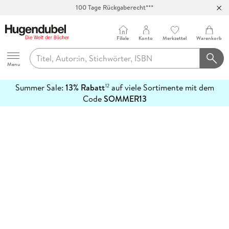
100 Tage Rückgaberecht***
Abholung in über 100 Filialen
Filiale
Konto
Merkzettel
Warenkorb
Hugendubel
Menu
Summer Sale:
13% Rabatt
auf viele Sortimente mit dem
12
mehr
Code
SOMMER13
erfahren