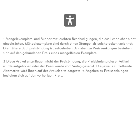
Mängelexemplare sind Bücher mit leichten Beschädigungen, die das Lesen aber nicht
1
einschränken. Mängelexemplare sind durch einen Stempel als solche gekennzeichnet.
Die frühere Buchpreisbindung ist aufgehoben. Angaben zu Preissenkungen beziehen
sich auf den gebundenen Preis eines mangelfreien Exemplars.
Diese Artikel unterliegen nicht der Preisbindung, die Preisbindung dieser Artikel
2
wurde aufgehoben oder der Preis wurde vom Verlag gesenkt. Die jeweils zutreffende
Alternative wird Ihnen auf der Artikelseite dargestellt. Angaben zu Preissenkungen
beziehen sich auf den vorherigen Preis.
Durch Öffnen der Leseprobe willigen Sie ein, dass Daten an den Anbieter der
3
Leseprobe übermittelt werden.
Der gebundene Preis dieses Artikels wird nach Ablauf des auf der Artikelseite
4
dargestellten Datums vom Verlag angehoben.
Der Preisvergleich bezieht sich auf die unverbindliche Preisempfehlung (UVP) des
5
Herstellers.
Der gebundene Preis dieses Artikels wurde vom Verlag gesenkt. Angaben zu
6
Preissenkungen beziehen sich auf den vorherigen Preis.
Die Preisbindung dieses Artikels wurde aufgehoben. Angaben zu Preissenkungen
7