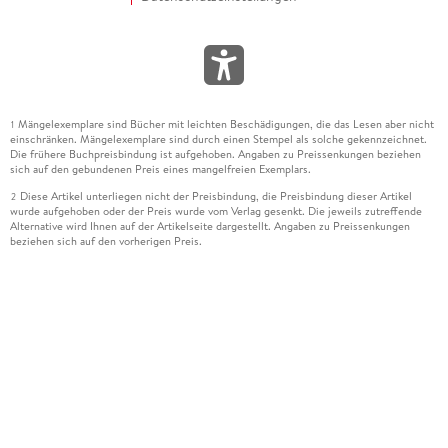
Mängelexemplare sind Bücher mit leichten Beschädigungen, die das Lesen aber nicht
1
einschränken. Mängelexemplare sind durch einen Stempel als solche gekennzeichnet.
Die frühere Buchpreisbindung ist aufgehoben. Angaben zu Preissenkungen beziehen
sich auf den gebundenen Preis eines mangelfreien Exemplars.
Diese Artikel unterliegen nicht der Preisbindung, die Preisbindung dieser Artikel
2
wurde aufgehoben oder der Preis wurde vom Verlag gesenkt. Die jeweils zutreffende
Alternative wird Ihnen auf der Artikelseite dargestellt. Angaben zu Preissenkungen
beziehen sich auf den vorherigen Preis.
Durch Öffnen der Leseprobe willigen Sie ein, dass Daten an den Anbieter der
3
Leseprobe übermittelt werden.
Der gebundene Preis dieses Artikels wird nach Ablauf des auf der Artikelseite
4
dargestellten Datums vom Verlag angehoben.
Der Preisvergleich bezieht sich auf die unverbindliche Preisempfehlung (UVP) des
5
Herstellers.
Der gebundene Preis dieses Artikels wurde vom Verlag gesenkt. Angaben zu
6
Preissenkungen beziehen sich auf den vorherigen Preis.
Die Preisbindung dieses Artikels wurde aufgehoben. Angaben zu Preissenkungen
7