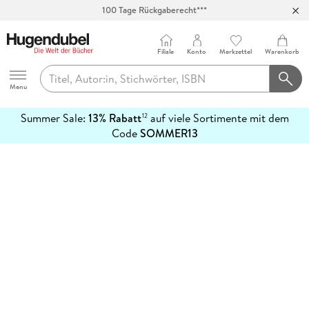
100 Tage Rückgaberecht***
Abholung in über 100 Filialen
Filiale
Konto
Merkzettel
Warenkorb
Hugendubel
Menu
Summer Sale:
13% Rabatt
auf viele Sortimente mit dem
12
mehr
Code
SOMMER13
erfahren