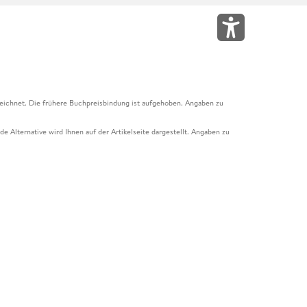
eichnet. Die frühere Buchpreisbindung ist aufgehoben. Angaben zu
e Alternative wird Ihnen auf der Artikelseite dargestellt. Angaben zu
ur Abholung mit Zahlung in der Filiale möglich. Der Gutschein ist nicht
t und das Hugendubel Hörbuch Abo. Der Gutschein ist nicht mit anderen