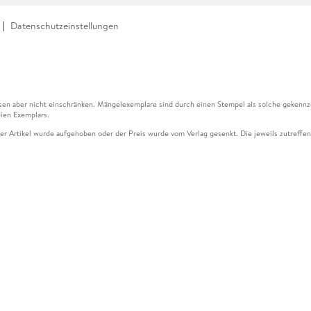
Datenschutzeinstellungen
en aber nicht einschränken. Mängelexemplare sind durch einen Stempel als solche gekennz
ien Exemplars.
ser Artikel wurde aufgehoben oder der Preis wurde vom Verlag gesenkt. Die jeweils zutreffend
ter der Leseprobe übermittelt werden.
kelseite dargestellten Datums vom Verlag angehoben.
g (UVP) des Herstellers.
n zu Preissenkungen beziehen sich auf den vorherigen Preis.
senkungen beziehen sich auf den letzten gebundenen Preis.
kelseite dargestellten Datums vom Verlag angehoben.
n den Gutschein ausschließlich online einlösen unter www.hugendubel.de. Keine Bestellung z
und eBooks) sowie für preisgebundene Kalender, tolino shine (4016621130466), tolino selec
cht möglich. Ein Weiterverkauf und der Handel des Gutscheincodes sind nicht gestattet.