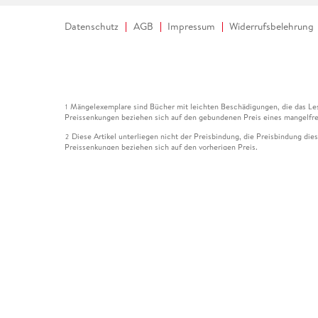
Datenschutz
AGB
Impressum
Widerrufsbelehrung
Mängelexemplare sind Bücher mit leichten Beschädigungen, die das Les
1
Preissenkungen beziehen sich auf den gebundenen Preis eines mangelfre
Diese Artikel unterliegen nicht der Preisbindung, die Preisbindung die
2
Preissenkungen beziehen sich auf den vorherigen Preis.
Durch Öffnen der Leseprobe willigen Sie ein, dass Daten an den Anbie
3
Der gebundene Preis dieses Artikels wird nach Ablauf des auf der Arti
4
Der Preisvergleich bezieht sich auf die unverbindliche Preisempfehlun
5
Der gebundene Preis dieses Artikels wurde vom Verlag gesenkt. Angabe
6
Die Preisbindung dieses Artikels wurde aufgehoben. Angaben zu Preis
7
Der gebundene Preis dieses Artikels wird nach Ablauf des auf der Arti
8
Ihr Gutschein SOMMER13 gilt bis einschließlich 10.08.2026. Sie könne
12
gültig für gesetzlich preisgebundene Artikel (deutschsprachige Bücher 
Gutscheinen und Geschenkkarten kombinierbar. Eine Barauszahlung ist ni