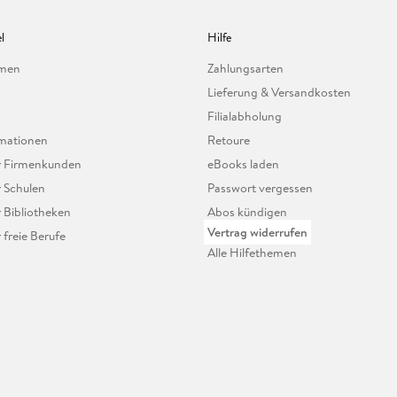
l
Hilfe
hmen
Zahlungsarten
Lieferung & Versandkosten
Filialabholung
mationen
Retoure
ür Firmenkunden
eBooks laden
r Schulen
Passwort vergessen
r Bibliotheken
Abos kündigen
Vertrag widerrufen
r freie Berufe
Alle Hilfethemen