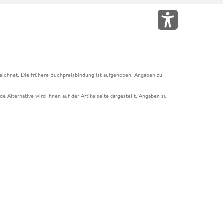
eichnet. Die frühere Buchpreisbindung ist aufgehoben. Angaben zu
e Alternative wird Ihnen auf der Artikelseite dargestellt. Angaben zu
ur Abholung mit Zahlung in der Filiale möglich. Der Gutschein ist nicht
t und das Hugendubel Hörbuch Abo. Der Gutschein ist nicht mit anderen