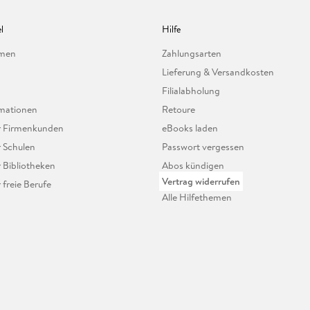
l
Hilfe
hmen
Zahlungsarten
Lieferung & Versandkosten
Filialabholung
mationen
Retoure
ür Firmenkunden
eBooks laden
r Schulen
Passwort vergessen
r Bibliotheken
Abos kündigen
Vertrag widerrufen
r freie Berufe
Alle Hilfethemen