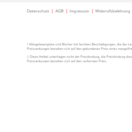
Datenschutz
AGB
Impressum
Widerrufsbelehrung
Mängelexemplare sind Bücher mit leichten Beschädigungen, die das Les
1
Preissenkungen beziehen sich auf den gebundenen Preis eines mangelfre
Diese Artikel unterliegen nicht der Preisbindung, die Preisbindung die
2
Preissenkungen beziehen sich auf den vorherigen Preis.
Durch Öffnen der Leseprobe willigen Sie ein, dass Daten an den Anbie
3
Der gebundene Preis dieses Artikels wird nach Ablauf des auf der Arti
4
Der Preisvergleich bezieht sich auf die unverbindliche Preisempfehlun
5
Der gebundene Preis dieses Artikels wurde vom Verlag gesenkt. Angabe
6
Die Preisbindung dieses Artikels wurde aufgehoben. Angaben zu Preis
7
Der gebundene Preis dieses Artikels wird nach Ablauf des auf der Arti
8
Ihr Gutschein SOMMER13 gilt bis einschließlich 10.08.2026. Sie könne
12
gültig für gesetzlich preisgebundene Artikel (deutschsprachige Bücher 
Gutscheinen und Geschenkkarten kombinierbar. Eine Barauszahlung ist ni