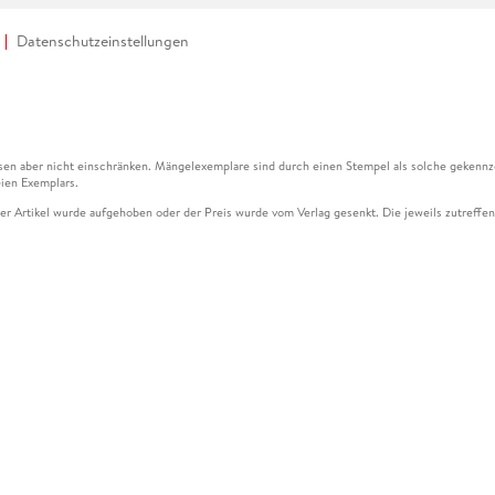
Datenschutzeinstellungen
en aber nicht einschränken. Mängelexemplare sind durch einen Stempel als solche gekennz
ien Exemplars.
ser Artikel wurde aufgehoben oder der Preis wurde vom Verlag gesenkt. Die jeweils zutreffend
ter der Leseprobe übermittelt werden.
kelseite dargestellten Datums vom Verlag angehoben.
g (UVP) des Herstellers.
n zu Preissenkungen beziehen sich auf den vorherigen Preis.
senkungen beziehen sich auf den letzten gebundenen Preis.
kelseite dargestellten Datums vom Verlag angehoben.
n den Gutschein ausschließlich online einlösen unter www.hugendubel.de. Keine Bestellung z
und eBooks) sowie für preisgebundene Kalender, tolino shine (4016621130466), tolino selec
cht möglich. Ein Weiterverkauf und der Handel des Gutscheincodes sind nicht gestattet.