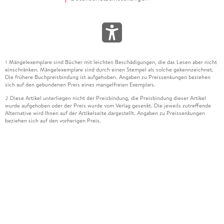
Mängelexemplare sind Bücher mit leichten Beschädigungen, die das Lesen aber nicht
1
einschränken. Mängelexemplare sind durch einen Stempel als solche gekennzeichnet.
Die frühere Buchpreisbindung ist aufgehoben. Angaben zu Preissenkungen beziehen
sich auf den gebundenen Preis eines mangelfreien Exemplars.
Diese Artikel unterliegen nicht der Preisbindung, die Preisbindung dieser Artikel
2
wurde aufgehoben oder der Preis wurde vom Verlag gesenkt. Die jeweils zutreffende
Alternative wird Ihnen auf der Artikelseite dargestellt. Angaben zu Preissenkungen
beziehen sich auf den vorherigen Preis.
Durch Öffnen der Leseprobe willigen Sie ein, dass Daten an den Anbieter der
3
Leseprobe übermittelt werden.
Der gebundene Preis dieses Artikels wird nach Ablauf des auf der Artikelseite
4
dargestellten Datums vom Verlag angehoben.
Der Preisvergleich bezieht sich auf die unverbindliche Preisempfehlung (UVP) des
5
Herstellers.
Der gebundene Preis dieses Artikels wurde vom Verlag gesenkt. Angaben zu
6
Preissenkungen beziehen sich auf den vorherigen Preis.
Die Preisbindung dieses Artikels wurde aufgehoben. Angaben zu Preissenkungen
7