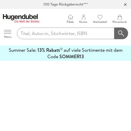
100 Tage Rückgaberecht***
Abholung in über 100 Filialen
Filiale
Konto
Merkzettel
Warenkorb
Hugendubel
Menu
Summer Sale:
13% Rabatt
auf viele Sortimente mit dem
12
mehr
Code
SOMMER13
erfahren