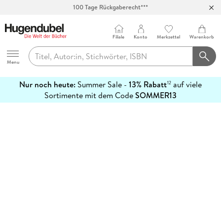
100 Tage Rückgaberecht***
Abholung in über 100 Filialen
Filiale
Konto
Merkzettel
Warenkorb
Hugendubel
Menu
Nur noch heute:
Summer Sale -
13% Rabatt
auf viele
12
mehr
Sortimente mit dem Code
SOMMER13
erfahren