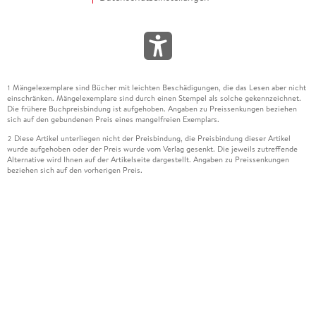
Mängelexemplare sind Bücher mit leichten Beschädigungen, die das Lesen aber nicht
1
einschränken. Mängelexemplare sind durch einen Stempel als solche gekennzeichnet.
Die frühere Buchpreisbindung ist aufgehoben. Angaben zu Preissenkungen beziehen
sich auf den gebundenen Preis eines mangelfreien Exemplars.
Diese Artikel unterliegen nicht der Preisbindung, die Preisbindung dieser Artikel
2
wurde aufgehoben oder der Preis wurde vom Verlag gesenkt. Die jeweils zutreffende
Alternative wird Ihnen auf der Artikelseite dargestellt. Angaben zu Preissenkungen
beziehen sich auf den vorherigen Preis.
Durch Öffnen der Leseprobe willigen Sie ein, dass Daten an den Anbieter der
3
Leseprobe übermittelt werden.
Der gebundene Preis dieses Artikels wird nach Ablauf des auf der Artikelseite
4
dargestellten Datums vom Verlag angehoben.
Der Preisvergleich bezieht sich auf die unverbindliche Preisempfehlung (UVP) des
5
Herstellers.
Der gebundene Preis dieses Artikels wurde vom Verlag gesenkt. Angaben zu
6
Preissenkungen beziehen sich auf den vorherigen Preis.
Die Preisbindung dieses Artikels wurde aufgehoben. Angaben zu Preissenkungen
7