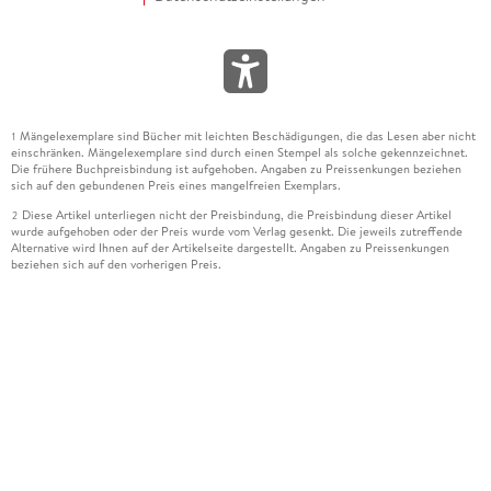
Mängelexemplare sind Bücher mit leichten Beschädigungen, die das Lesen aber nicht
1
einschränken. Mängelexemplare sind durch einen Stempel als solche gekennzeichnet.
Die frühere Buchpreisbindung ist aufgehoben. Angaben zu Preissenkungen beziehen
sich auf den gebundenen Preis eines mangelfreien Exemplars.
Diese Artikel unterliegen nicht der Preisbindung, die Preisbindung dieser Artikel
2
wurde aufgehoben oder der Preis wurde vom Verlag gesenkt. Die jeweils zutreffende
Alternative wird Ihnen auf der Artikelseite dargestellt. Angaben zu Preissenkungen
beziehen sich auf den vorherigen Preis.
Durch Öffnen der Leseprobe willigen Sie ein, dass Daten an den Anbieter der
3
Leseprobe übermittelt werden.
Der gebundene Preis dieses Artikels wird nach Ablauf des auf der Artikelseite
4
dargestellten Datums vom Verlag angehoben.
Der Preisvergleich bezieht sich auf die unverbindliche Preisempfehlung (UVP) des
5
Herstellers.
Der gebundene Preis dieses Artikels wurde vom Verlag gesenkt. Angaben zu
6
Preissenkungen beziehen sich auf den vorherigen Preis.
Die Preisbindung dieses Artikels wurde aufgehoben. Angaben zu Preissenkungen
7