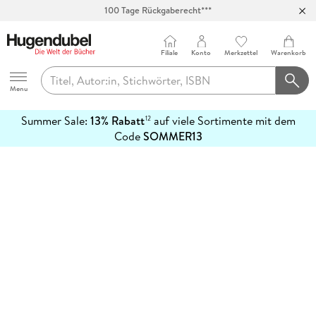
100 Tage Rückgaberecht***
Abholung in über 100 Filialen
Filiale
Konto
Merkzettel
Warenkorb
Hugendubel
Menu
Summer Sale:
13% Rabatt
auf viele Sortimente mit dem
12
mehr
Code
SOMMER13
erfahren