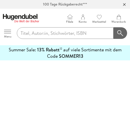
100 Tage Rückgaberecht***
Abholung in über 100 Filialen
Filiale
Konto
Merkzettel
Warenkorb
Hugendubel
Menu
Summer Sale:
13% Rabatt
auf viele Sortimente mit dem
12
mehr
Code
SOMMER13
erfahren