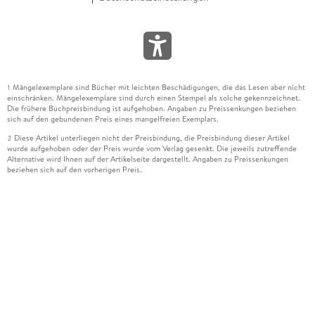
Mängelexemplare sind Bücher mit leichten Beschädigungen, die das Lesen aber nicht
1
einschränken. Mängelexemplare sind durch einen Stempel als solche gekennzeichnet.
Die frühere Buchpreisbindung ist aufgehoben. Angaben zu Preissenkungen beziehen
sich auf den gebundenen Preis eines mangelfreien Exemplars.
Diese Artikel unterliegen nicht der Preisbindung, die Preisbindung dieser Artikel
2
wurde aufgehoben oder der Preis wurde vom Verlag gesenkt. Die jeweils zutreffende
Alternative wird Ihnen auf der Artikelseite dargestellt. Angaben zu Preissenkungen
beziehen sich auf den vorherigen Preis.
Durch Öffnen der Leseprobe willigen Sie ein, dass Daten an den Anbieter der
3
Leseprobe übermittelt werden.
Der gebundene Preis dieses Artikels wird nach Ablauf des auf der Artikelseite
4
dargestellten Datums vom Verlag angehoben.
Der Preisvergleich bezieht sich auf die unverbindliche Preisempfehlung (UVP) des
5
Herstellers.
Der gebundene Preis dieses Artikels wurde vom Verlag gesenkt. Angaben zu
6
Preissenkungen beziehen sich auf den vorherigen Preis.
Die Preisbindung dieses Artikels wurde aufgehoben. Angaben zu Preissenkungen
7