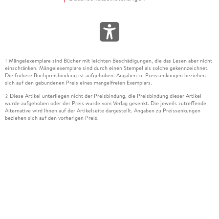
Mängelexemplare sind Bücher mit leichten Beschädigungen, die das Lesen aber nicht
1
einschränken. Mängelexemplare sind durch einen Stempel als solche gekennzeichnet.
Die frühere Buchpreisbindung ist aufgehoben. Angaben zu Preissenkungen beziehen
sich auf den gebundenen Preis eines mangelfreien Exemplars.
Diese Artikel unterliegen nicht der Preisbindung, die Preisbindung dieser Artikel
2
wurde aufgehoben oder der Preis wurde vom Verlag gesenkt. Die jeweils zutreffende
Alternative wird Ihnen auf der Artikelseite dargestellt. Angaben zu Preissenkungen
beziehen sich auf den vorherigen Preis.
Durch Öffnen der Leseprobe willigen Sie ein, dass Daten an den Anbieter der
3
Leseprobe übermittelt werden.
Der gebundene Preis dieses Artikels wird nach Ablauf des auf der Artikelseite
4
dargestellten Datums vom Verlag angehoben.
Der Preisvergleich bezieht sich auf die unverbindliche Preisempfehlung (UVP) des
5
Herstellers.
Der gebundene Preis dieses Artikels wurde vom Verlag gesenkt. Angaben zu
6
Preissenkungen beziehen sich auf den vorherigen Preis.
Die Preisbindung dieses Artikels wurde aufgehoben. Angaben zu Preissenkungen
7