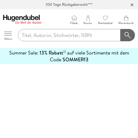
100 Tage Rückgaberecht***
Abholung in über 100 Filialen
Filiale
Konto
Merkzettel
Warenkorb
Hugendubel
Menu
Summer Sale:
13% Rabatt
auf viele Sortimente mit dem
12
mehr
Code
SOMMER13
erfahren