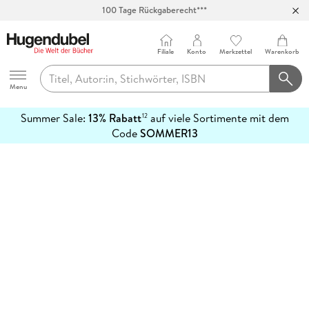
100 Tage Rückgaberecht***
Abholung in über 100 Filialen
Filiale
Konto
Merkzettel
Warenkorb
Hugendubel
Menu
Summer Sale:
13% Rabatt
auf viele Sortimente mit dem
12
mehr
Code
SOMMER13
erfahren