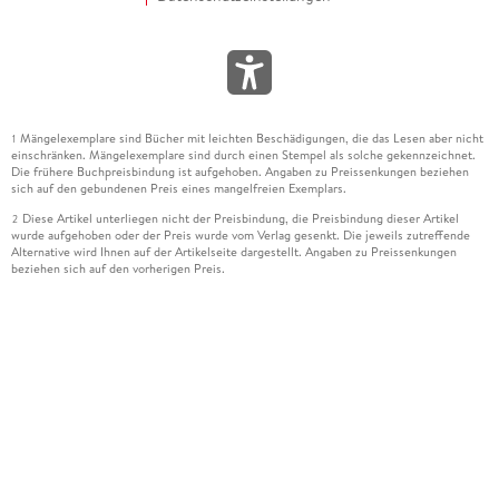
Mängelexemplare sind Bücher mit leichten Beschädigungen, die das Lesen aber nicht
1
einschränken. Mängelexemplare sind durch einen Stempel als solche gekennzeichnet.
Die frühere Buchpreisbindung ist aufgehoben. Angaben zu Preissenkungen beziehen
sich auf den gebundenen Preis eines mangelfreien Exemplars.
Diese Artikel unterliegen nicht der Preisbindung, die Preisbindung dieser Artikel
2
wurde aufgehoben oder der Preis wurde vom Verlag gesenkt. Die jeweils zutreffende
Alternative wird Ihnen auf der Artikelseite dargestellt. Angaben zu Preissenkungen
beziehen sich auf den vorherigen Preis.
Durch Öffnen der Leseprobe willigen Sie ein, dass Daten an den Anbieter der
3
Leseprobe übermittelt werden.
Der gebundene Preis dieses Artikels wird nach Ablauf des auf der Artikelseite
4
dargestellten Datums vom Verlag angehoben.
Der Preisvergleich bezieht sich auf die unverbindliche Preisempfehlung (UVP) des
5
Herstellers.
Der gebundene Preis dieses Artikels wurde vom Verlag gesenkt. Angaben zu
6
Preissenkungen beziehen sich auf den vorherigen Preis.
Die Preisbindung dieses Artikels wurde aufgehoben. Angaben zu Preissenkungen
7