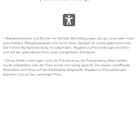
Mängelexemplare sind Bücher mit leichten Beschädigungen, die das Lesen aber nicht
1
einschränken. Mängelexemplare sind durch einen Stempel als solche gekennzeichnet.
Die frühere Buchpreisbindung ist aufgehoben. Angaben zu Preissenkungen beziehen
sich auf den gebundenen Preis eines mangelfreien Exemplars.
Diese Artikel unterliegen nicht der Preisbindung, die Preisbindung dieser Artikel
2
wurde aufgehoben oder der Preis wurde vom Verlag gesenkt. Die jeweils zutreffende
Alternative wird Ihnen auf der Artikelseite dargestellt. Angaben zu Preissenkungen
beziehen sich auf den vorherigen Preis.
Durch Öffnen der Leseprobe willigen Sie ein, dass Daten an den Anbieter der
3
Leseprobe übermittelt werden.
Der gebundene Preis dieses Artikels wird nach Ablauf des auf der Artikelseite
4
dargestellten Datums vom Verlag angehoben.
Der Preisvergleich bezieht sich auf die unverbindliche Preisempfehlung (UVP) des
5
Herstellers.
Der gebundene Preis dieses Artikels wurde vom Verlag gesenkt. Angaben zu
6
Preissenkungen beziehen sich auf den vorherigen Preis.
Die Preisbindung dieses Artikels wurde aufgehoben. Angaben zu Preissenkungen
7