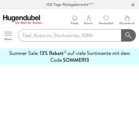
100 Tage Rückgaberecht***
Abholung in über 100 Filialen
Filiale
Konto
Merkzettel
Warenkorb
Hugendubel
Menu
Summer Sale:
13% Rabatt
auf viele Sortimente mit dem
12
mehr
Code
SOMMER13
erfahren