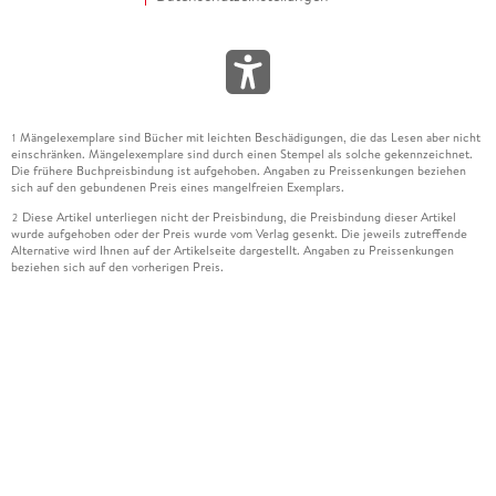
Mängelexemplare sind Bücher mit leichten Beschädigungen, die das Lesen aber nicht
1
einschränken. Mängelexemplare sind durch einen Stempel als solche gekennzeichnet.
Die frühere Buchpreisbindung ist aufgehoben. Angaben zu Preissenkungen beziehen
sich auf den gebundenen Preis eines mangelfreien Exemplars.
Diese Artikel unterliegen nicht der Preisbindung, die Preisbindung dieser Artikel
2
wurde aufgehoben oder der Preis wurde vom Verlag gesenkt. Die jeweils zutreffende
Alternative wird Ihnen auf der Artikelseite dargestellt. Angaben zu Preissenkungen
beziehen sich auf den vorherigen Preis.
Durch Öffnen der Leseprobe willigen Sie ein, dass Daten an den Anbieter der
3
Leseprobe übermittelt werden.
Der gebundene Preis dieses Artikels wird nach Ablauf des auf der Artikelseite
4
dargestellten Datums vom Verlag angehoben.
Der Preisvergleich bezieht sich auf die unverbindliche Preisempfehlung (UVP) des
5
Herstellers.
Der gebundene Preis dieses Artikels wurde vom Verlag gesenkt. Angaben zu
6
Preissenkungen beziehen sich auf den vorherigen Preis.
Die Preisbindung dieses Artikels wurde aufgehoben. Angaben zu Preissenkungen
7