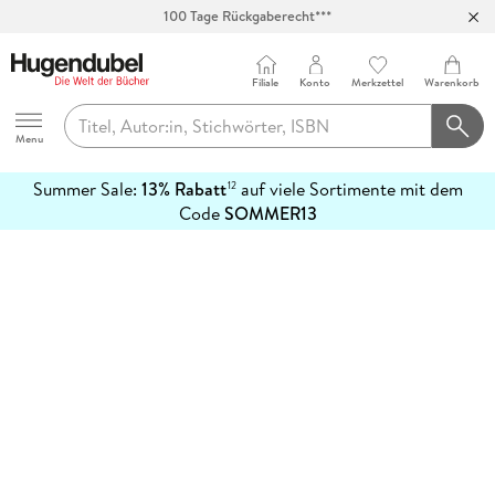
100 Tage Rückgaberecht***
Abholung in über 100 Filialen
Filiale
Konto
Merkzettel
Warenkorb
Hugendubel
Menu
Summer Sale:
13% Rabatt
auf viele Sortimente mit dem
12
mehr
Code
SOMMER13
erfahren