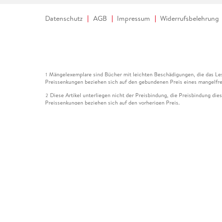
Datenschutz
AGB
Impressum
Widerrufsbelehrung
Mängelexemplare sind Bücher mit leichten Beschädigungen, die das Les
1
Preissenkungen beziehen sich auf den gebundenen Preis eines mangelfre
Diese Artikel unterliegen nicht der Preisbindung, die Preisbindung die
2
Preissenkungen beziehen sich auf den vorherigen Preis.
Durch Öffnen der Leseprobe willigen Sie ein, dass Daten an den Anbie
3
Der gebundene Preis dieses Artikels wird nach Ablauf des auf der Arti
4
Der Preisvergleich bezieht sich auf die unverbindliche Preisempfehlun
5
Der gebundene Preis dieses Artikels wurde vom Verlag gesenkt. Angabe
6
Die Preisbindung dieses Artikels wurde aufgehoben. Angaben zu Preis
7
Der gebundene Preis dieses Artikels wird nach Ablauf des auf der Arti
8
Ihr Gutschein SOMMER13 gilt bis einschließlich 10.08.2026. Sie könne
12
gültig für gesetzlich preisgebundene Artikel (deutschsprachige Bücher 
Gutscheinen und Geschenkkarten kombinierbar. Eine Barauszahlung ist ni