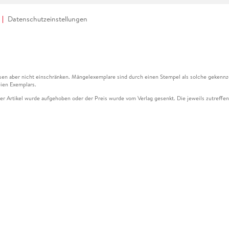
Datenschutzeinstellungen
en aber nicht einschränken. Mängelexemplare sind durch einen Stempel als solche gekennz
ien Exemplars.
ser Artikel wurde aufgehoben oder der Preis wurde vom Verlag gesenkt. Die jeweils zutreffend
ter der Leseprobe übermittelt werden.
kelseite dargestellten Datums vom Verlag angehoben.
g (UVP) des Herstellers.
n zu Preissenkungen beziehen sich auf den vorherigen Preis.
senkungen beziehen sich auf den letzten gebundenen Preis.
kelseite dargestellten Datums vom Verlag angehoben.
n den Gutschein ausschließlich online einlösen unter www.hugendubel.de. Keine Bestellung z
und eBooks) sowie für preisgebundene Kalender, tolino shine (4016621130466), tolino selec
cht möglich. Ein Weiterverkauf und der Handel des Gutscheincodes sind nicht gestattet.