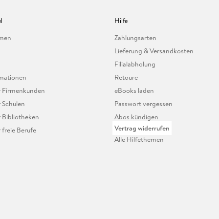
l
Hilfe
hmen
Zahlungsarten
Lieferung & Versandkosten
Filialabholung
mationen
Retoure
ür Firmenkunden
eBooks laden
r Schulen
Passwort vergessen
r Bibliotheken
Abos kündigen
Vertrag widerrufen
r freie Berufe
Alle Hilfethemen