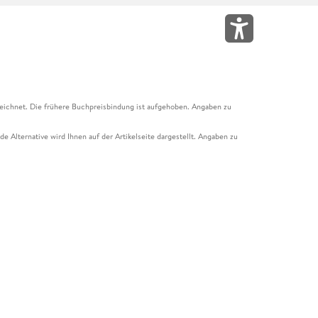
eichnet. Die frühere Buchpreisbindung ist aufgehoben. Angaben zu
e Alternative wird Ihnen auf der Artikelseite dargestellt. Angaben zu
ur Abholung mit Zahlung in der Filiale möglich. Der Gutschein ist nicht
t und das Hugendubel Hörbuch Abo. Der Gutschein ist nicht mit anderen