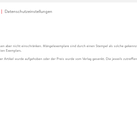
Datenschutzeinstellungen
en aber nicht einschränken. Mängelexemplare sind durch einen Stempel als solche gekennz
ien Exemplars.
ser Artikel wurde aufgehoben oder der Preis wurde vom Verlag gesenkt. Die jeweils zutreffend
ter der Leseprobe übermittelt werden.
kelseite dargestellten Datums vom Verlag angehoben.
g (UVP) des Herstellers.
n zu Preissenkungen beziehen sich auf den vorherigen Preis.
senkungen beziehen sich auf den letzten gebundenen Preis.
kelseite dargestellten Datums vom Verlag angehoben.
n den Gutschein ausschließlich online einlösen unter www.hugendubel.de. Keine Bestellung z
und eBooks) sowie für preisgebundene Kalender, tolino shine (4016621130466), tolino selec
cht möglich. Ein Weiterverkauf und der Handel des Gutscheincodes sind nicht gestattet.