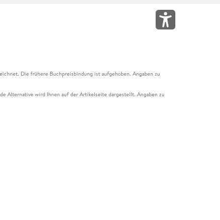
eichnet. Die frühere Buchpreisbindung ist aufgehoben. Angaben zu
e Alternative wird Ihnen auf der Artikelseite dargestellt. Angaben zu
ur Abholung mit Zahlung in der Filiale möglich. Der Gutschein ist nicht
t und das Hugendubel Hörbuch Abo. Der Gutschein ist nicht mit anderen