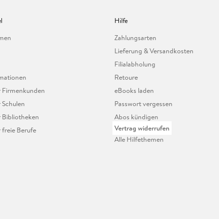
l
Hilfe
hmen
Zahlungsarten
Lieferung & Versandkosten
Filialabholung
mationen
Retoure
ür Firmenkunden
eBooks laden
r Schulen
Passwort vergessen
r Bibliotheken
Abos kündigen
Vertrag widerrufen
r freie Berufe
Alle Hilfethemen