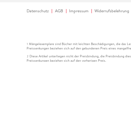
Datenschutz
AGB
Impressum
Widerrufsbelehrung
Mängelexemplare sind Bücher mit leichten Beschädigungen, die das Les
1
Preissenkungen beziehen sich auf den gebundenen Preis eines mangelfre
Diese Artikel unterliegen nicht der Preisbindung, die Preisbindung die
2
Preissenkungen beziehen sich auf den vorherigen Preis.
Durch Öffnen der Leseprobe willigen Sie ein, dass Daten an den Anbie
3
Der gebundene Preis dieses Artikels wird nach Ablauf des auf der Arti
4
Der Preisvergleich bezieht sich auf die unverbindliche Preisempfehlun
5
Der gebundene Preis dieses Artikels wurde vom Verlag gesenkt. Angabe
6
Die Preisbindung dieses Artikels wurde aufgehoben. Angaben zu Preis
7
Der gebundene Preis dieses Artikels wird nach Ablauf des auf der Arti
8
Ihr Gutschein SOMMER13 gilt bis einschließlich 10.08.2026. Sie könne
12
gültig für gesetzlich preisgebundene Artikel (deutschsprachige Bücher 
Gutscheinen und Geschenkkarten kombinierbar. Eine Barauszahlung ist ni