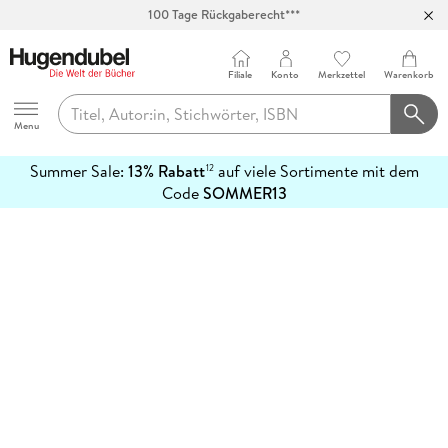
100 Tage Rückgaberecht***
Abholung in über 100 Filialen
Filiale
Konto
Merkzettel
Warenkorb
Hugendubel
Menu
Summer Sale:
13% Rabatt
auf viele Sortimente mit dem
12
mehr
Code
SOMMER13
erfahren