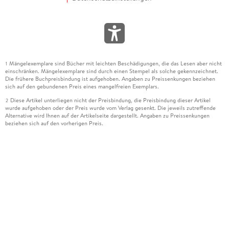
Mängelexemplare sind Bücher mit leichten Beschädigungen, die das Lesen aber nicht
1
einschränken. Mängelexemplare sind durch einen Stempel als solche gekennzeichnet.
Die frühere Buchpreisbindung ist aufgehoben. Angaben zu Preissenkungen beziehen
sich auf den gebundenen Preis eines mangelfreien Exemplars.
Diese Artikel unterliegen nicht der Preisbindung, die Preisbindung dieser Artikel
2
wurde aufgehoben oder der Preis wurde vom Verlag gesenkt. Die jeweils zutreffende
Alternative wird Ihnen auf der Artikelseite dargestellt. Angaben zu Preissenkungen
beziehen sich auf den vorherigen Preis.
Durch Öffnen der Leseprobe willigen Sie ein, dass Daten an den Anbieter der
3
Leseprobe übermittelt werden.
Der gebundene Preis dieses Artikels wird nach Ablauf des auf der Artikelseite
4
dargestellten Datums vom Verlag angehoben.
Der Preisvergleich bezieht sich auf die unverbindliche Preisempfehlung (UVP) des
5
Herstellers.
Der gebundene Preis dieses Artikels wurde vom Verlag gesenkt. Angaben zu
6
Preissenkungen beziehen sich auf den vorherigen Preis.
Die Preisbindung dieses Artikels wurde aufgehoben. Angaben zu Preissenkungen
7