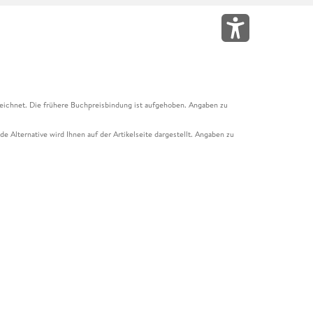
eichnet. Die frühere Buchpreisbindung ist aufgehoben. Angaben zu
e Alternative wird Ihnen auf der Artikelseite dargestellt. Angaben zu
ur Abholung mit Zahlung in der Filiale möglich. Der Gutschein ist nicht
t und das Hugendubel Hörbuch Abo. Der Gutschein ist nicht mit anderen