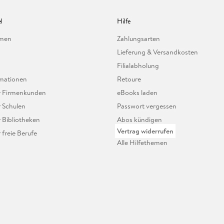
l
Hilfe
hmen
Zahlungsarten
Lieferung & Versandkosten
Filialabholung
mationen
Retoure
ür Firmenkunden
eBooks laden
r Schulen
Passwort vergessen
r Bibliotheken
Abos kündigen
Vertrag widerrufen
r freie Berufe
Alle Hilfethemen