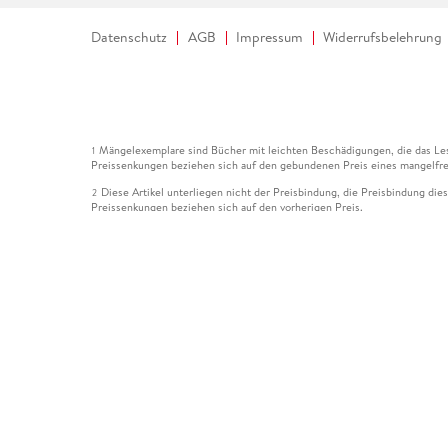
Datenschutz
AGB
Impressum
Widerrufsbelehrung
Mängelexemplare sind Bücher mit leichten Beschädigungen, die das Les
1
Preissenkungen beziehen sich auf den gebundenen Preis eines mangelfre
Diese Artikel unterliegen nicht der Preisbindung, die Preisbindung die
2
Preissenkungen beziehen sich auf den vorherigen Preis.
Durch Öffnen der Leseprobe willigen Sie ein, dass Daten an den Anbie
3
Der gebundene Preis dieses Artikels wird nach Ablauf des auf der Arti
4
Der Preisvergleich bezieht sich auf die unverbindliche Preisempfehlun
5
Der gebundene Preis dieses Artikels wurde vom Verlag gesenkt. Angabe
6
Die Preisbindung dieses Artikels wurde aufgehoben. Angaben zu Preis
7
Der gebundene Preis dieses Artikels wird nach Ablauf des auf der Arti
8
Ihr Gutschein SOMMER13 gilt bis einschließlich 10.08.2026. Sie könne
12
gültig für gesetzlich preisgebundene Artikel (deutschsprachige Bücher 
Gutscheinen und Geschenkkarten kombinierbar. Eine Barauszahlung ist ni