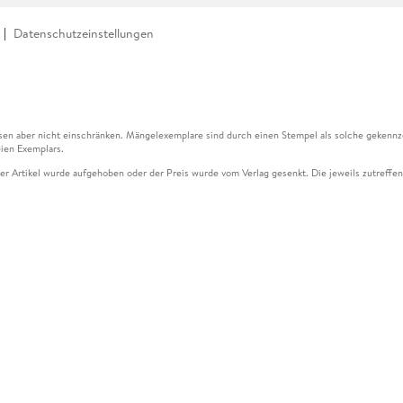
Datenschutzeinstellungen
en aber nicht einschränken. Mängelexemplare sind durch einen Stempel als solche gekennz
ien Exemplars.
ser Artikel wurde aufgehoben oder der Preis wurde vom Verlag gesenkt. Die jeweils zutreffend
ter der Leseprobe übermittelt werden.
kelseite dargestellten Datums vom Verlag angehoben.
g (UVP) des Herstellers.
n zu Preissenkungen beziehen sich auf den vorherigen Preis.
senkungen beziehen sich auf den letzten gebundenen Preis.
kelseite dargestellten Datums vom Verlag angehoben.
n den Gutschein ausschließlich online einlösen unter www.hugendubel.de. Keine Bestellung z
und eBooks) sowie für preisgebundene Kalender, tolino shine (4016621130466), tolino selec
cht möglich. Ein Weiterverkauf und der Handel des Gutscheincodes sind nicht gestattet.