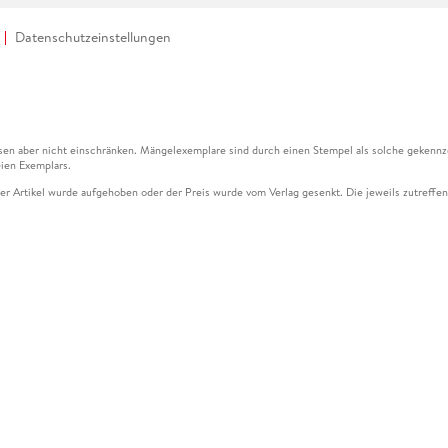
Datenschutzeinstellungen
en aber nicht einschränken. Mängelexemplare sind durch einen Stempel als solche gekennz
ien Exemplars.
ser Artikel wurde aufgehoben oder der Preis wurde vom Verlag gesenkt. Die jeweils zutreffend
ter der Leseprobe übermittelt werden.
kelseite dargestellten Datums vom Verlag angehoben.
g (UVP) des Herstellers.
n zu Preissenkungen beziehen sich auf den vorherigen Preis.
senkungen beziehen sich auf den letzten gebundenen Preis.
kelseite dargestellten Datums vom Verlag angehoben.
n den Gutschein ausschließlich online einlösen unter www.hugendubel.de. Keine Bestellung z
und eBooks) sowie für preisgebundene Kalender, tolino shine (4016621130466), tolino selec
cht möglich. Ein Weiterverkauf und der Handel des Gutscheincodes sind nicht gestattet.