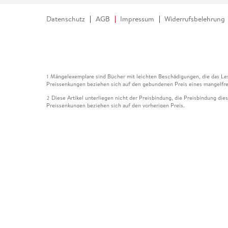
Datenschutz
AGB
Impressum
Widerrufsbelehrung
Mängelexemplare sind Bücher mit leichten Beschädigungen, die das Les
1
Preissenkungen beziehen sich auf den gebundenen Preis eines mangelfre
Diese Artikel unterliegen nicht der Preisbindung, die Preisbindung die
2
Preissenkungen beziehen sich auf den vorherigen Preis.
Durch Öffnen der Leseprobe willigen Sie ein, dass Daten an den Anbie
3
Der gebundene Preis dieses Artikels wird nach Ablauf des auf der Arti
4
Der Preisvergleich bezieht sich auf die unverbindliche Preisempfehlun
5
Der gebundene Preis dieses Artikels wurde vom Verlag gesenkt. Angabe
6
Die Preisbindung dieses Artikels wurde aufgehoben. Angaben zu Preis
7
Der gebundene Preis dieses Artikels wird nach Ablauf des auf der Arti
8
Ihr Gutschein SOMMER13 gilt bis einschließlich 10.08.2026. Sie könne
12
gültig für gesetzlich preisgebundene Artikel (deutschsprachige Bücher 
Gutscheinen und Geschenkkarten kombinierbar. Eine Barauszahlung ist ni