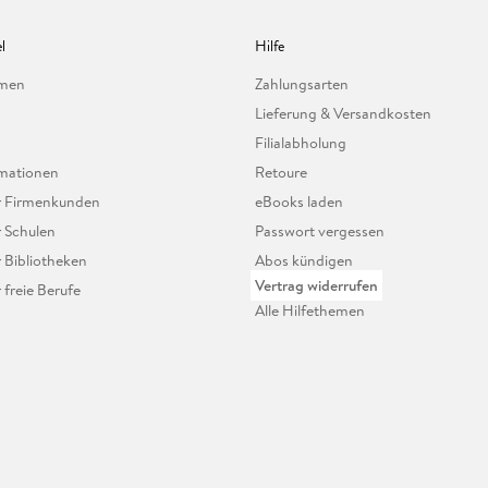
l
Hilfe
hmen
Zahlungsarten
Lieferung & Versandkosten
Filialabholung
mationen
Retoure
ür Firmenkunden
eBooks laden
r Schulen
Passwort vergessen
r Bibliotheken
Abos kündigen
Vertrag widerrufen
r freie Berufe
Alle Hilfethemen