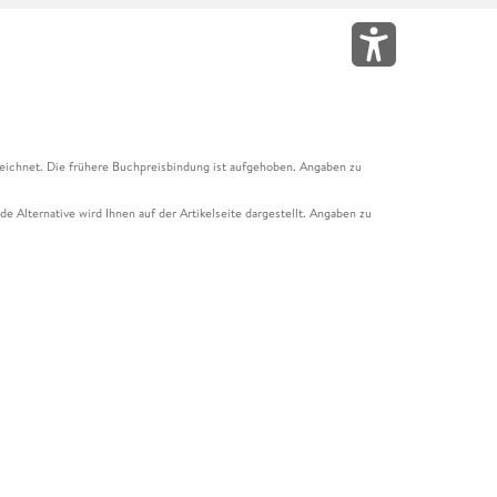
eichnet. Die frühere Buchpreisbindung ist aufgehoben. Angaben zu
e Alternative wird Ihnen auf der Artikelseite dargestellt. Angaben zu
ur Abholung mit Zahlung in der Filiale möglich. Der Gutschein ist nicht
t und das Hugendubel Hörbuch Abo. Der Gutschein ist nicht mit anderen